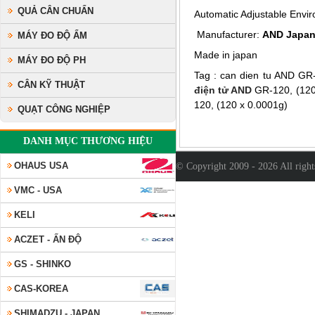
QUẢ CÂN CHUẨN
Automatic Adjustable Envir
Manufacturer:
AND Japa
MÁY ĐO ĐỘ ẨM
Made in japan
MÁY ĐO ĐỘ PH
Tag : can dien tu AND GR-
CÂN KỸ THUẬT
điện tử AND
GR-120, (120 
120, (120 x 0.0001g)
QUẠT CÔNG NGHIỆP
DANH MỤC THƯƠNG HIỆU
OHAUS USA
© Copyright 2009 - 2026 All righ
VMC - USA
KELI
ACZET - ẤN ĐỘ
GS - SHINKO
CAS-KOREA
SHIMADZU - JAPAN