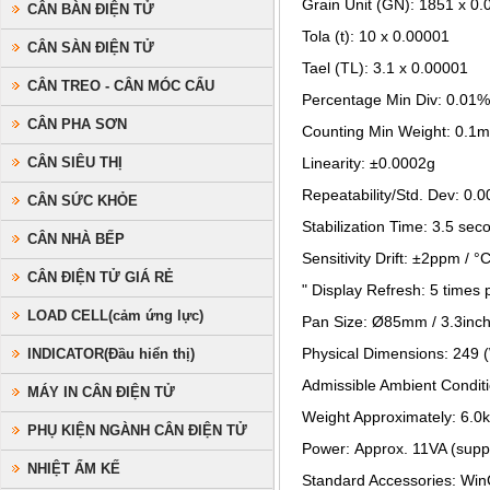
Grain Unit (GN): 1851 x 0.
CÂN BÀN ĐIỆN TỬ
Tola (t): 10 x 0.00001
CÂN SÀN ĐIỆN TỬ
Tael (TL): 3.1 x 0.00001
CÂN TREO - CÂN MÓC CẨU
Percentage Min Div: 0.01%
CÂN PHA SƠN
Counting Min Weight: 0.1
CÂN SIÊU THỊ
Linearity: ±0.0002g
Repeatability/Std. Dev: 0.
CÂN SỨC KHỎE
Stabilization Time: 3.5 seco
CÂN NHÀ BẾP
Sensitivity Drift: ±2ppm /
CÂN ĐIỆN TỬ GIÁ RẺ
" Display Refresh: 5 times 
LOAD CELL(cảm ứng lực)
Pan Size: Ø85mm / 3.3inc
Physical Dimensions: 249 
INDICATOR(Đầu hiển thị)
Admissible Ambient Condit
MÁY IN CÂN ĐIỆN TỬ
Weight Approximately: 6.0k
PHỤ KIỆN NGÀNH CÂN ĐIỆN TỬ
Power: Approx. 11VA (suppl
NHIỆT ẨM KẾ
Standard Accessories: Wi