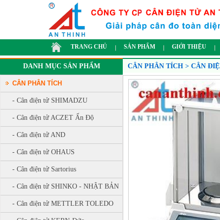
TRANG CHỦ
SẢN PHẨM
GIỚI THIỆU
DANH MỤC SẢN PHẨM
CÂN PHÂN TÍCH > CÂN ĐI
CÂN PHÂN TÍCH
- Cân điện tử SHIMADZU
- Cân điện tử ACZET Ấn Độ
- Cân điện tử AND
- Cân điện tử OHAUS
- Cân điện tử Sartorius
- Cân điện tử SHINKO - NHẬT BẢN
- Cân điện tử METTLER TOLEDO