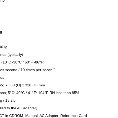
002
mg
0001g
nds (typically)
 °C (10°C~30°C / 50°F~86°F)
per second / 10 times per secon "
hes
(W) x 330 (D) x 328 (H) mm
ions; 5°C~40°C / 41°F~104°F RH less than 85%
g / 13.2lb
ied to the AC adapter)
nCT in CDROM, Manual, AC Adapter, Reference Card