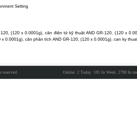
onment Setting
n
120, (120 x 0.0001g), cân điện tử kỹ thuật AND GR-120, (120 x 0.00
x 0.0001g), cân phân tích AND GR-120, (120 x 0.0001g), can ky thu
ts reserved.
Online: 2 Today: 181 In Week: 2790 In 