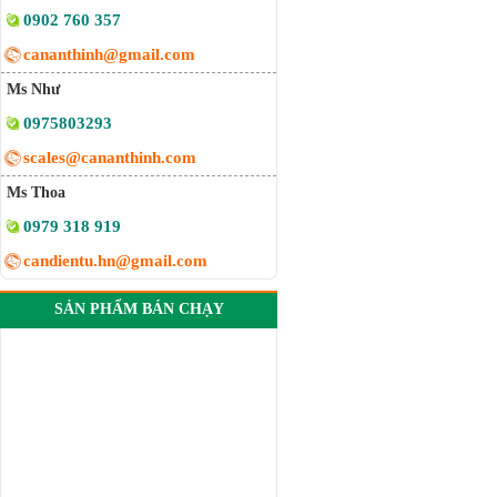
0902 760 357
cananthinh@gmail.com
Ms Như
0975803293
scales@cananthinh.com
Ms Thoa
0979 318 919
candientu.hn@gmail.com
SẢN PHẨM BÁN CHẠY
Đầu cân ADA 501E