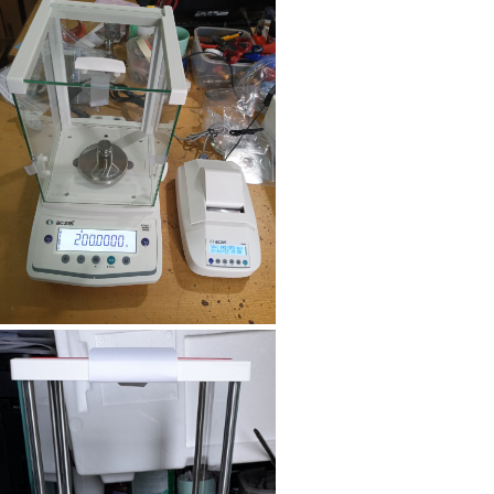
Cân bàn điện tử DI-28SS
Cân điện tử GS3201N
(3200g/0.1g)