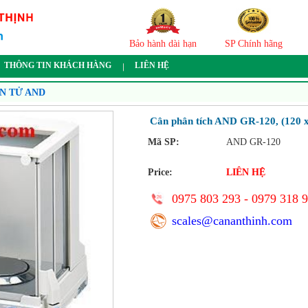
Bảo hành dài hạn
SP Chính hãng
THÔNG TIN KHÁCH HÀNG
LIÊN HỆ
ỆN TỬ AND
Cân phân tích AND GR-120, (120 x
Mã SP:
AND GR-120
Price:
LIÊN HỆ
0975 803 293 - 0979 318 
scales@cananthinh.com