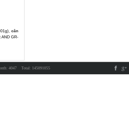
01g),
cân
at AND GR-
month: 4047 Total: 145091055