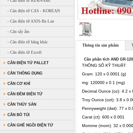
- Cân điện tử KERN-Đức
- Cân điện tử CAS - KOREAN
- Cân điện tử AXIS-Ba Lan
- Cân sấy ẩm
- Cân điện tử hãng khác
Thông tin sản phẩm
- Cân điện tử Excell
Cân phân tích AND GR-120
CÂN ĐIỆN TỬ PALLET
THÔNG SỐ KỸ THUẬT:
CÂN THÔNG DỤNG
Gram: 120 x 0.0001 (g)
mg: 120000 x 0.1 (mg)
CÂN CƠ KHÍ
Decimal Ounce (oz): 4.2 x
CÂN ĐẾM ĐIỆN TỬ
Troy Ounce (ozt): 3.8 x 0.
CÂN THỦY SẢN
Pennyweight (dwt): 77 x 0
CÂN BỎ TÚI
Carat (ct): 600 x 0.001
CÂN GHẾ NGỒI ĐIỆN TỬ
Momme (mom): 32 x 0.00