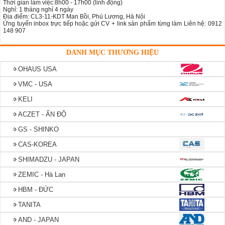
Thời gian làm việc:8h00 - 17h00 (linh động)
Nghỉ: 1 tháng nghỉ 4 ngày
Địa điểm: CL3-11-KDT Man Bồi, Phú Lương, Hà Nội
Ứng tuyển inbox trực tiếp hoặc gửi CV + link sản phẩm từng làm Liên hệ: 0912
148 907
DANH MỤC THƯƠNG HIỆU
OHAUS USA
VMC - USA
KELI
ACZET - ẤN ĐỘ
GS - SHINKO
CAS-KOREA
SHIMADZU - JAPAN
ZEMIC - Hà Lan
HBM - ĐỨC
TANITA
AND - JAPAN