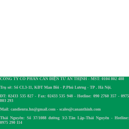
CÔNG TY CỔ PHẦN CÂN ĐIỆN TỬ AN THỊNH - MST: 0104 802 488
Trụ sở: Số CL3-11, KĐT Man Bồi - P.Phú Lương - TP . Hà Nội.
ĐT: 02433 535 827 - Fax: 02433 535 948 - Hotline: 090 2760 357 - 0975
803 293
Mail: candientu.hn@gmail.com - scales@cananthinh.com
Thái Nguyên: Số 37/1088 đường 3/2-Tân Lập-Thái Nguyên - Hotline:
0975 290 114