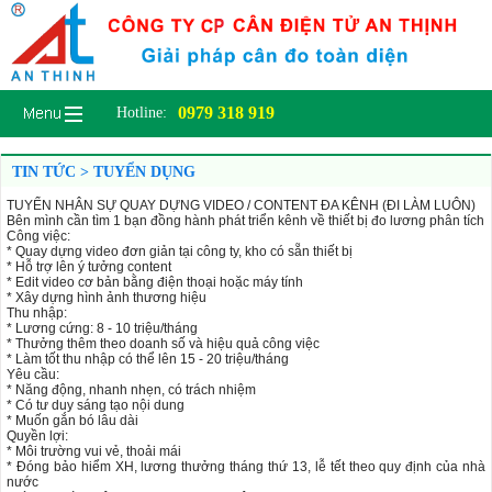
0979 318 919
Hotline:
TIN TỨC > TUYỂN DỤNG
TUYỂN NHÂN SỰ QUAY DỰNG VIDEO / CONTENT ĐA KÊNH (ĐI LÀM LUÔN)
Bên mình cần tìm 1 bạn đồng hành phát triển kênh về thiết bị đo lương phân tích
Công việc:
* Quay dựng video đơn giản tại công ty, kho có sẵn thiết bị
* Hỗ trợ lên ý tưởng content
* Edit video cơ bản bằng điện thoại hoặc máy tính
* Xây dựng hình ảnh thương hiệu
Thu nhập:
* Lương cứng: 8 - 10 triệu/tháng
* Thưởng thêm theo doanh số và hiệu quả công việc
* Làm tốt thu nhập có thể lên 15 - 20 triệu/tháng
Yêu cầu:
* Năng động, nhanh nhẹn, có trách nhiệm
* Có tư duy sáng tạo nội dung
* Muốn gắn bó lâu dài
Quyền lợi:
* Môi trường vui vẻ, thoải mái
* Đóng bảo hiểm XH, lương thưởng tháng thứ 13, lễ tết theo quy định của nhà
nước