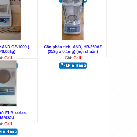
ử AND GF-1000 (
Cân phân tích, AND, HR-250AZ
/0.001g)
(252g x 0.1mg) (nội chuẩn)
á:
Call
Giá:
Call
tử ELB series
IMADZU
á:
Call