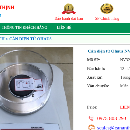
Bảo hành dài hạn
SP Chính hãng
THÔNG TIN KHÁCH HÀNG
LIÊN HỆ
CH > CÂN ĐIỆN TỬ OHAUS
Cân điện tử Ohaus N
Mã SP:
NV32
Bảo hành:
12 th
Xuất xứ:
Trun
Vận chuyển:
Miễn 
Price:
LIÊN
0975 803 293 -
scales@canant