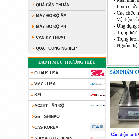
QUẢ CÂN CHUẨN
- Phím chức
- Các chức n
MÁY ĐO ĐỘ ẨM
- Vật liệu c
- Ứng dụng c
MÁY ĐO ĐỘ PH
- Trọng lượn
CÂN KỸ THUẬT
- Trọng lượn
- Nguồn điệ
QUẠT CÔNG NGHIỆP
DANH MỤC THƯƠNG HIỆU
SẢN PHẨM C
OHAUS USA
VMC - USA
KELI
ACZET - ẤN ĐỘ
GS - SHINKO
CAS-KOREA
Cân điện tử 
SHIMADZU - JAPAN