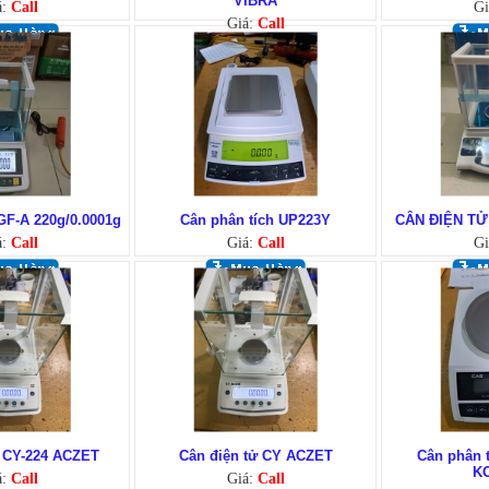
VIBRA
á:
Call
Gi
Giá:
Call
GF-A 220g/0.0001g
Cân phân tích UP223Y
CÂN ĐIỆN TỬ
á:
Call
Giá:
Call
Gi
ử CY-224 ACZET
Cân điện tử CY ACZET
Cân phân 
K
á:
Call
Giá:
Call