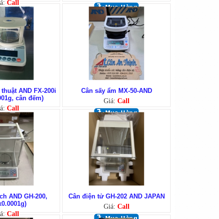
á:
Call
 thuật AND FX-200i
Cân sấy ẩm MX-50-AND
001g, cân đếm)
Giá:
Call
á:
Call
ích AND GH-200,
Cân điện tử GH-202 AND JAPAN
x0.0001g)
Giá:
Call
á:
Call