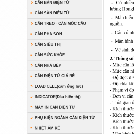
- Có nhiều 
CÂN BÀN ĐIỆN TỬ
lượng HongK
CÂN SÀN ĐIỆN TỬ
- Màn hiển t
CÂN TREO - CÂN MÓC CẨU
nguồn.
- Cân có nhi
CÂN PHA SƠN
- Màn hình c
CÂN SIÊU THỊ
- Vệ sinh đơ
CÂN SỨC KHỎE
2. Thông số
- Mức cân l
CÂN NHÀ BẾP
- Mức cân nh
CÂN ĐIỆN TỬ GIÁ RẺ
- Độ đọc: d 
- Độ chia ki
LOAD CELL(cảm ứng lực)
- Phạm vi đọc
- Đơn vị cân:
INDICATOR(Đầu hiển thị)
- Thời gian ổ
MÁY IN CÂN ĐIỆN TỬ
- Kích thướ
- Kích thước
PHỤ KIỆN NGÀNH CÂN ĐIỆN TỬ
- Kích thước
- Kích thước
NHIỆT ẨM KẾ
- Màn hình h