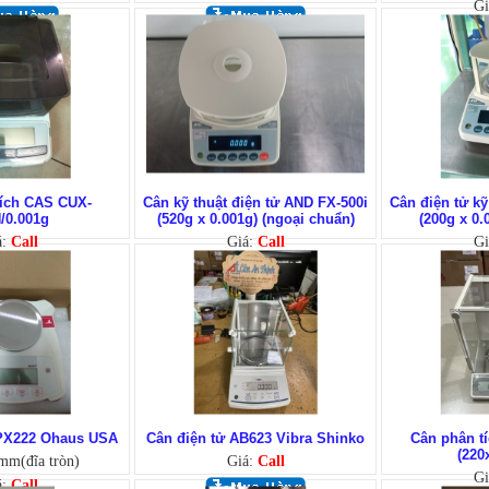
Gi
tích CAS CUX-
Cân kỹ thuật điện tử AND FX-500i
Cân điện tử kỹ
/0.001g
(520g x 0.001g) (ngoại chuẩn)
(200g x 0.
á:
Call
Giá:
Call
Gi
SPX222 Ohaus USA
Cân điện tử AB623 Vibra Shinko
Cân phân t
(220
mm(đĩa tròn)
Giá:
Call
Gi
á:
Call