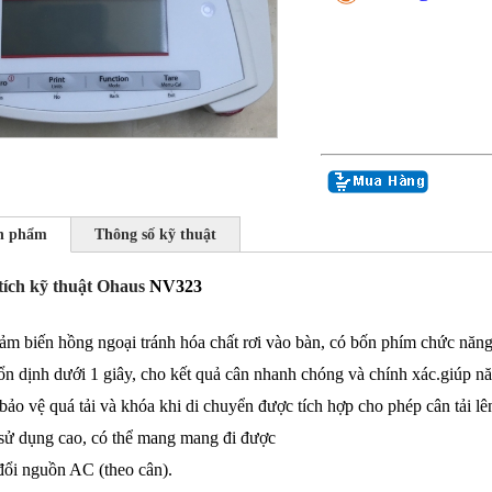
ản phẩm
Thông số kỹ thuật
ích kỹ thuật Ohaus
NV323
 biến hồng ngoại tránh hóa chất rơi vào bàn, có bốn phím chức năng t
ổn dịnh dưới 1 giây, cho kết quả cân nhanh chóng và chính xác.giúp nă
ảo vệ quá tải và khóa khi di chuyển được tích hợp cho phép cân tải lê
sử dụng cao, có thể mang mang đi được
ổi nguồn AC (theo cân).