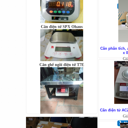
Cân điện tử SPX Ohaus
Cân phân tích,
Cân ghế ngồi điện tử T7E
x 
Gi
Cân điện tử AC
Cân bàn điện tử DI-28SS
Gi