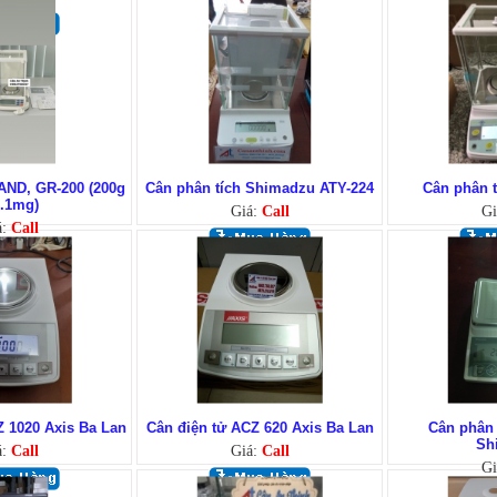
 AND, GR-200 (200g
Cân phân tích Shimadzu ATY-224
Cân phân 
0.1mg)
Giá:
Call
Gi
á:
Call
Z 1020 Axis Ba Lan
Cân điện tử ACZ 620 Axis Ba Lan
Cân phân 
Sh
á:
Call
Giá:
Call
Gi