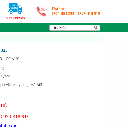
Hotline:
0975 803 293
-
0979 318 919
Vận chuyển
V323
3 - OHAUS
áng
g Quốc
phí vận chuyển tại Hà Nội
 HỆ
 0979 318 919
hinh.com