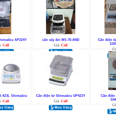
Shimadzu AP224Y
cân sấy ẩm MS-70-AND
Cân điện t
1100
á:
Call
Giá:
Call
Gi
TX-423L Shimadzu
Cân điện tử Shimadzu UP423Y
Cân điện 
SH
á:
Call
Giá:
Call
Gi