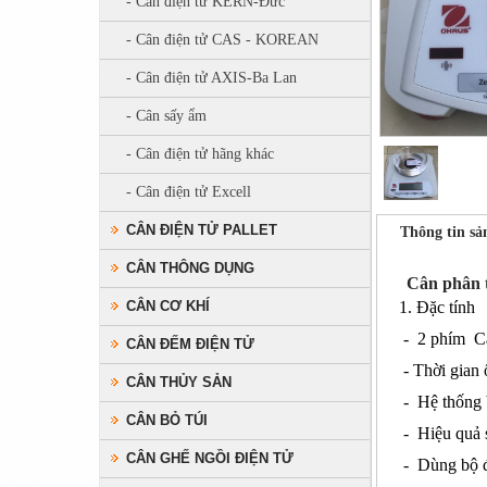
- Cân điện tử KERN-Đức
- Cân điện tử CAS - KOREAN
- Cân điện tử AXIS-Ba Lan
- Cân sấy ẩm
- Cân điện tử hãng khác
- Cân điện tử Excell
CÂN ĐIỆN TỬ PALLET
Thông tin s
CÂN THÔNG DỤNG
Cân phân t
CÂN CƠ KHÍ
1. Đặc tính
- 2 phím Cảm
CÂN ĐẾM ĐIỆN TỬ
- Thời gian 
CÂN THỦY SẢN
- Hệ thống b
CÂN BỎ TÚI
- Hiệu quả 
CÂN GHẾ NGỒI ĐIỆN TỬ
- Dùng bộ đ