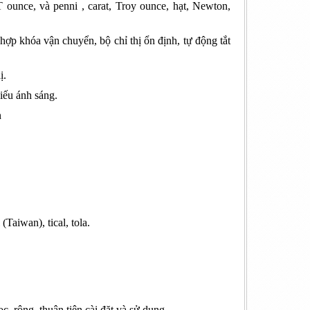
 ounce, và penni , carat, Troy ounce, hạt, Newton,
hợp khóa vận chuyển, bộ chỉ thị ổn định, tự động tắt
ị.
iếu ánh sáng.
n
(Taiwan), tical, tola.
, rộng, thuận tiện cài đặt và sử dụng.