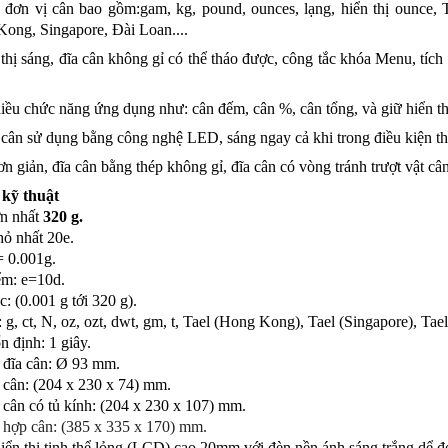
đơn vị cân bao gồm:gam, kg, pound, ounces, lạng, hiển thị ounce, T
ong, Singapore, Đài Loan....
hị sáng, đĩa cân không gỉ có thể tháo được, công tắc khóa Menu, tích 
ều chức năng ứng dụng như: cân đếm, cân %, cân tổng, và giữ hiển th
ân sử dụng bằng công nghệ LED, sáng ngay cả khi trong điều kiện th
n giản, đĩa cân bằng thép không gỉ, đĩa cân có vòng tránh trượt vật câ
 kỹ thuật
ớn nhất
320 g.
ỏ nhất 20e.
= 0.001g.
ểm: e=10d.
: (0.001 g tới 320 g).
 g, ct, N, oz, ozt, dwt, gm, t, Tael (Hong Kong), Tael (Singapore), Tael 
n định: 1 giây.
c đĩa cân: Ø 93 mm.
 cân: (204 x 230 x 74) mm.
 cân có tủ kính: (204 x 230 x 107) mm.
 hợp cân: (385 x 335 x 170) mm.
iển thị tinh thể lỏng (LCD) cao 20mm với đèn nền ánh sáng trắng dể đọc