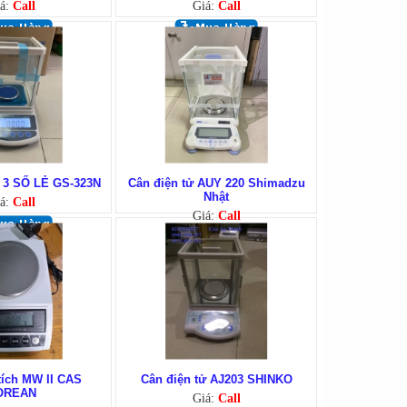
á:
Call
Giá:
Call
 3 SỐ LẺ GS-323N
Cân điện tử AUY 220 Shimadzu
Nhật
á:
Call
Giá:
Call
tích MW II CAS
Cân điện tử AJ203 SHINKO
OREAN
Giá:
Call