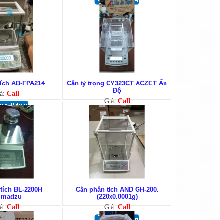
tích AB-FPA214
Cân tỷ trọng CY323CT ACZET Ấn
Độ
á:
Call
Giá:
Call
tích BL-2200H
Cân phân tích AND GH-200,
imadzu
(220x0.0001g)
á:
Call
Giá:
Call