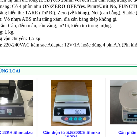
 năng: Có 4 phím như
ON/ZERO-OFF/Yes
,
Print/Unit-No
,
FUNCTI
ăng hiển thị: TARE (Trừ Bì), Zero (về không), Net (cân bằng), Stable (
ân: Vỏ nhựa ABS màu trắng xám, đĩa cân bằng thép không gỉ.
ân: Cân, đếm mẫu, cân vàng, trừ bì, kiểm tra trọng lượng.
g: 1 kg.
g vận chuyển: 1,5 kg.
n: 220-240VAC kèm sạc Adapter
12V/1A
hoặc dùng 4 pin AA (Pin khô
ÚNG LOẠI
BX-32KH Shimadzu
Cân điện tử SJ6200CE Shinko
Cân phân 