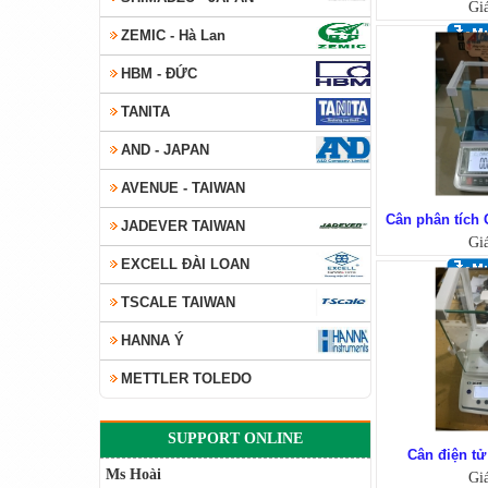
Gi
ZEMIC - Hà Lan
HBM - ĐỨC
TANITA
AND - JAPAN
AVENUE - TAIWAN
Cân phân tích 
JADEVER TAIWAN
Gi
EXCELL ĐÀI LOAN
TSCALE TAIWAN
HANNA Ý
METTLER TOLEDO
SUPPORT ONLINE
Cân điện t
Ms Hoài
Gi