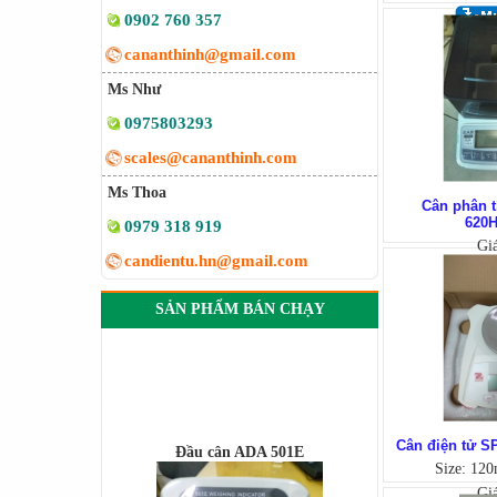
0902 760 357
cananthinh@gmail.com
Ms Như
0975803293
scales@cananthinh.com
Ms Thoa
Cân phân 
620H
0979 318 919
Gi
candientu.hn@gmail.com
SẢN PHẨM BÁN CHẠY
Đầu cân ADA 501E
Cân điện tử 
Size: 120
Gi