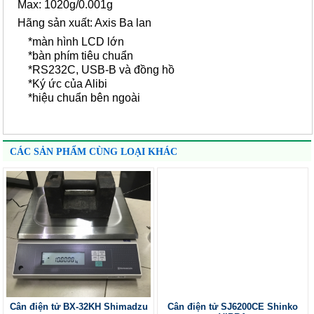
Max: 1020g/0.001g
Hãng sản xuất: Axis Ba lan
*màn hình LCD lớn
*bàn phím tiêu chuẩn
*RS232C, USB-B và đồng hồ
*Ký ức của Alibi
*hiệu chuẩn bên ngoài
CÁC SẢN PHẨM CÙNG LOẠI KHÁC
Cân điện tử BX-32KH Shimadzu
Cân điện tử SJ6200CE Shinko