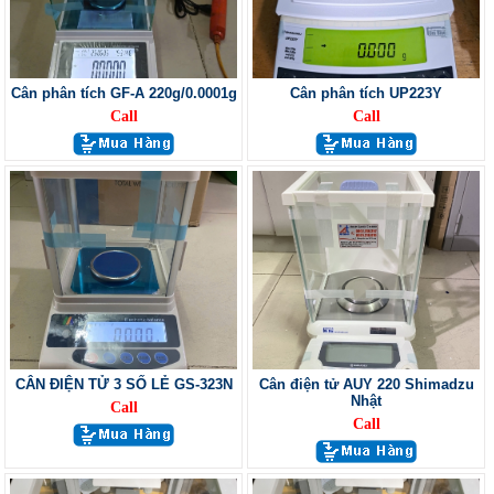
Cân phân tích GF-A 220g/0.0001g
Cân phân tích UP223Y
Call
Call
CÂN ĐIỆN TỬ 3 SỐ LẺ GS-323N
Cân điện tử AUY 220 Shimadzu
Nhật
Call
Call