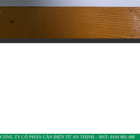
CÔNG TY CỔ PHẦN CÂN ĐIỆN TỬ AN THỊNH - MST: 0104 802 488