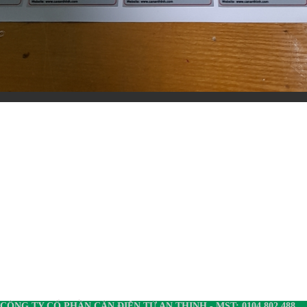
CÔNG TY CỔ PHẦN CÂN ĐIỆN TỬ AN THỊNH - MST: 0104 802 488