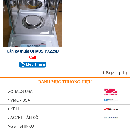
Cân kỹ thuật OHAUS PX225D
Call
1 Page
1
DANH MỤC THƯƠNG HIỆU
OHAUS USA
VMC - USA
KELI
ACZET - ẤN ĐỘ
GS - SHINKO