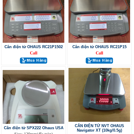
Cân điện tử OHAUS RC21P1502
Cân điện tử OHAUS RC21P15
Call
Call
CÂN ĐIỆN TỬ NVT OHAUS
Cân điện tử SPX222 Ohaus USA
Navigator XT (10kg/0.5g)