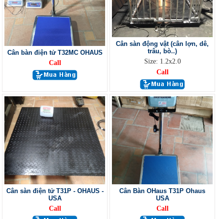
Cân sàn động vật (cân lợn, dê,
trâu, bò..)
Cân bàn điện tử T32MC OHAUS
Size: 1.2x2.0
Call
Call
Cân sàn điện tử T31P - OHAUS -
Cân Bàn OHaus T31P Ohaus
USA
USA
Call
Call