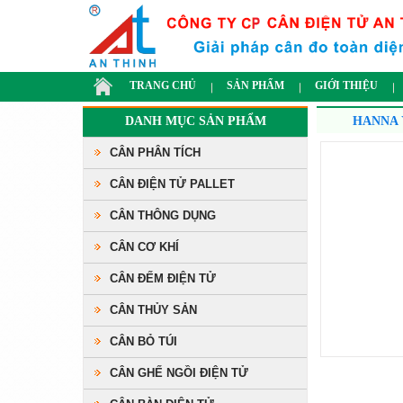
TRANG CHỦ
SẢN PHẨM
GIỚI THIỆU
DANH MỤC SẢN PHẨM
HANNA 
CÂN PHÂN TÍCH
CÂN ĐIỆN TỬ PALLET
CÂN THÔNG DỤNG
CÂN CƠ KHÍ
CÂN ĐẾM ĐIỆN TỬ
CÂN THỦY SẢN
CÂN BỎ TÚI
CÂN GHẾ NGỒI ĐIỆN TỬ