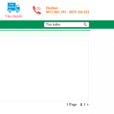
Hotline:
0975 803 293
-
0979 318 919
Vận chuyển
1 Page
1