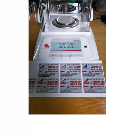
Cân sàn điện tử K8
Cân điện tử đếm TCS-15