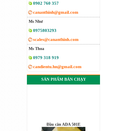
0902 760 357
cananthinh@gmail.com
Ms Như
0975803293
scales@cananthinh.com
Ms Thoa
0979 318 919
candientu.hn@gmail.com
SẢN PHẨM BÁN CHẠY
Đầu cân ADA 501E