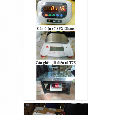
Cân điện tử SPX Ohaus
Cân ghế ngồi điện tử T7E
Cân bàn điện tử DI-28SS