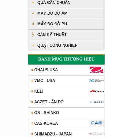
QUẢ CÂN CHUẨN
MÁY ĐO ĐỘ ẨM
MÁY ĐO ĐỘ PH
CÂN KỸ THUẬT
QUẠT CÔNG NGHIỆP
DANH MỤC THƯƠNG HIỆU
OHAUS USA
VMC - USA
KELI
ACZET - ẤN ĐỘ
GS - SHINKO
CAS-KOREA
SHIMADZU - JAPAN