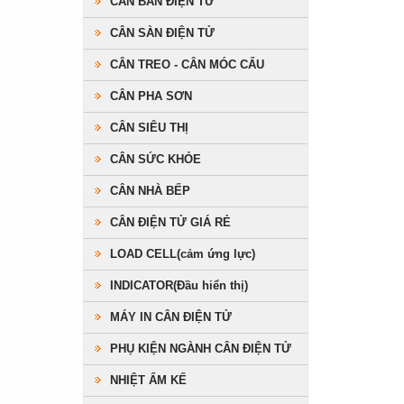
CÂN BÀN ĐIỆN TỬ
CÂN SÀN ĐIỆN TỬ
CÂN TREO - CÂN MÓC CẨU
CÂN PHA SƠN
CÂN SIÊU THỊ
CÂN SỨC KHỎE
CÂN NHÀ BẾP
CÂN ĐIỆN TỬ GIÁ RẺ
LOAD CELL(cảm ứng lực)
INDICATOR(Đầu hiển thị)
MÁY IN CÂN ĐIỆN TỬ
PHỤ KIỆN NGÀNH CÂN ĐIỆN TỬ
NHIỆT ẨM KẾ