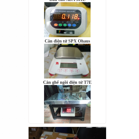
Cân điện tử SPX Ohaus
Cân ghế ngồi điện tử T7E
Cân bàn điện tử DI-28SS