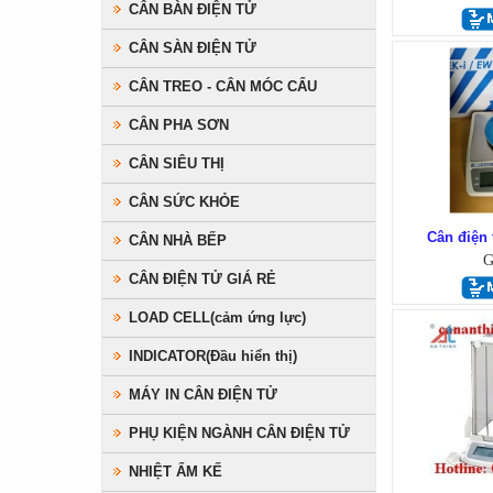
CÂN BÀN ĐIỆN TỬ
CÂN SÀN ĐIỆN TỬ
CÂN TREO - CÂN MÓC CẨU
CÂN PHA SƠN
CÂN SIÊU THỊ
CÂN SỨC KHỎE
Cân điện
CÂN NHÀ BẾP
G
CÂN ĐIỆN TỬ GIÁ RẺ
LOAD CELL(cảm ứng lực)
INDICATOR(Đầu hiển thị)
MÁY IN CÂN ĐIỆN TỬ
PHỤ KIỆN NGÀNH CÂN ĐIỆN TỬ
NHIỆT ẨM KẾ