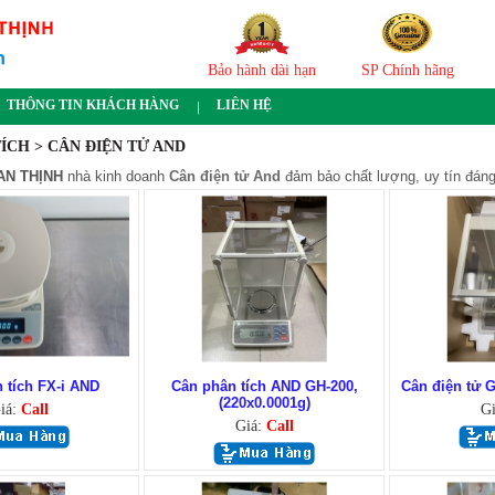
Bảo hành dài hạn
SP Chính hãng
THÔNG TIN KHÁCH HÀNG
LIÊN HỆ
ÍCH > CÂN ĐIỆN TỬ AND
AN THỊNH
nhà kinh doanh
Cân điện tử And
đảm bảo chất lượng, uy tín đáng 
 tích FX-i AND
Cân phân tích AND GH-200,
Cân điện tử 
(220x0.0001g)
iá:
Call
G
Giá:
Call