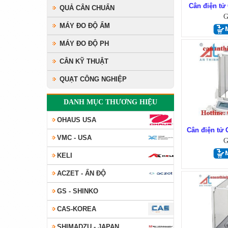
Cân điện tử
QUẢ CÂN CHUẨN
G
MÁY ĐO ĐỘ ẨM
MÁY ĐO ĐỘ PH
CÂN KỸ THUẬT
QUẠT CÔNG NGHIỆP
DANH MỤC THƯƠNG HIỆU
OHAUS USA
Cân điện tử
VMC - USA
G
KELI
ACZET - ẤN ĐỘ
GS - SHINKO
CAS-KOREA
SHIMADZU - JAPAN