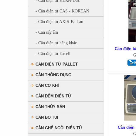
- Cân điện tử KERN-Đức
- Cân điện tử CAS - KOREAN
- Cân điện tử AXIS-Ba Lan
- Cân sấy ẩm
- Cân điện tử hãng khác
Cân điện t
- Cân điện tử Excell
G
CÂN ĐIỆN TỬ PALLET
CÂN THÔNG DỤNG
CÂN CƠ KHÍ
CÂN ĐẾM ĐIỆN TỬ
CÂN THỦY SẢN
CÂN BỎ TÚI
Cân điện
CÂN GHẾ NGỒI ĐIỆN TỬ
G