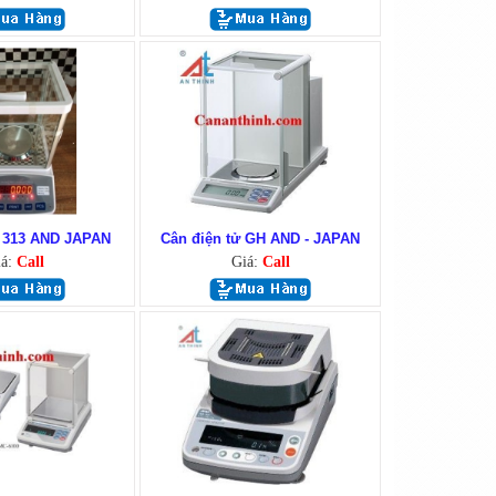
ử 313 AND JAPAN
Cân điện tử GH AND - JAPAN
iá:
Call
Giá:
Call