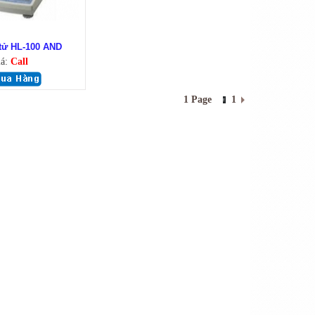
 tử HL-100 AND
iá:
Call
1 Page
1