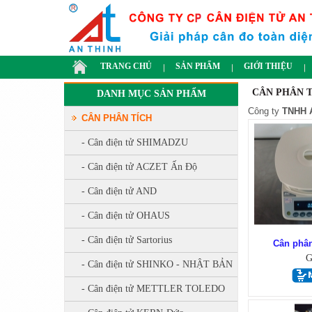
TRANG CHỦ
SẢN PHẨM
GIỚI THIỆU
CÂN PHÂN T
DANH MỤC SẢN PHẨM
Công ty
TNHH 
CÂN PHÂN TÍCH
- Cân điện tử SHIMADZU
- Cân điện tử ACZET Ấn Độ
- Cân điện tử AND
- Cân điện tử OHAUS
- Cân điện tử Sartorius
Cân phân
G
- Cân điện tử SHINKO - NHẬT BẢN
- Cân điện tử METTLER TOLEDO