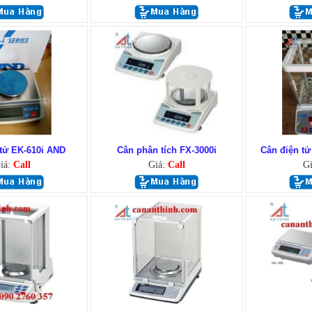
 tử EK-610i AND
Cân phân tích FX-3000i
Cân điện t
iá:
Call
Giá:
Call
G