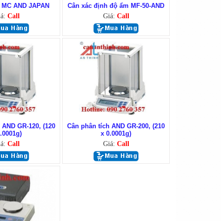
ử MC AND JAPAN
Cân xác định độ ẩm MF-50-AND
iá:
Call
Giá:
Call
 AND GR-120, (120
Cân phân tích AND GR-200, (210
0.0001g)
x 0.0001g)
iá:
Call
Giá:
Call