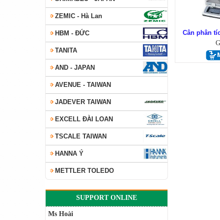
ZEMIC - Hà Lan
Cân phân tí
HBM - ĐỨC
G
TANITA
AND - JAPAN
Cân điện tử AND ch
AVENUE - TAIWAN
JADEVER TAIWAN
EXCELL ĐÀI LOAN
TSCALE TAIWAN
HANNA Ý
METTLER TOLEDO
SUPPORT ONLINE
Ms Hoài