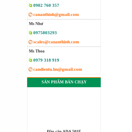
0902 760 357
cananthinh@gmail.com
Ms Như
0975803293
scales@cananthinh.com
Ms Thoa
0979 318 919
candientu.hn@gmail.com
SẢN PHẨM BÁN CHẠY
Đầu cân ADA 501E