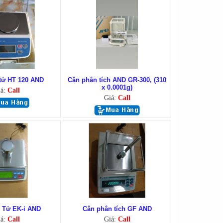
tử HT 120 AND
Cân phân tích AND GR-300, (310
x 0.0001g)
iá:
Call
Giá:
Call
 Tử EK-i AND
Cân phân tích GF AND
iá:
Call
Giá:
Call