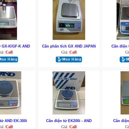
ử GX-K/GF-K AND
Cân phân tích GX AND JAPAN
Cân điện 
iá:
Call
Giá:
Call
G
 tử AND EK-300i
Cân điện tử EK200i - AND
Cân điện
iá:
Call
Giá:
Call
G