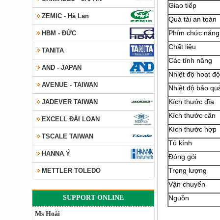
Giao tiếp
ZEMIC - Hà Lan
Quá tải an toàn
Phím chức năng
HBM - ĐỨC
Chất liệu
TANITA
Các tính năng
AND - JAPAN
Nhiệt độ hoạt đ
AVENUE - TAIWAN
Nhiệt độ bảo qu
Kích thước đĩa
JADEVER TAIWAN
Kích thước cân
EXCELL ĐÀI LOAN
Kích thước hợp
TSCALE TAIWAN
Tủ kính
HANNA Ý
Đóng gói
Trọng lượng
METTLER TOLEDO
Vận chuyển
SUPPORT ONLINE
Nguồn
Ms Hoài