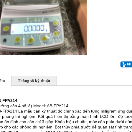
hẩm
Thông số kỹ thuật
B-FPA214.
hường cân 4 số lẻ)
Model: AB-FPA214,
.
AB-FPA214
Là mẫu cân kỹ thuật độ chính xác đến từng miligram ứng dụn
 phòng thí nghiệm. Kết quả hiển thị bằng màn hình LCD lớn, độ tươ
ian ổn định cho cân chỉ 3 giây. Khóa hiệu chuẩn, móc cân phía dưới dùn
ợp cho các phòng thí nghiệm, Bọt thủy phía trước dễ quan sát tình trạ