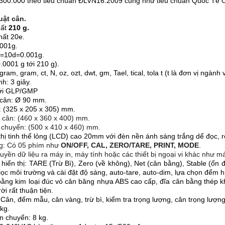
1/300.000 theo tiêu chuẩn ĐLVN16:2009 cũng như tiêu chuẩn Quốc Tế
uật cân.
hất
210 g.
hất 20e.
0001g.
 e=10d=0.001g.
.0001 g tới 210 g).
igram, gram, ct, N, oz, ozt, dwt, gm, Tael, tical, tola t (t là đơn vị ng
nh: 3 giây.
với GLP/GMP
a cân: Ø 90 mm.
: (325 x 205 x 305) mm.
 cân: (460 x 360 x 400) mm.
 chuyển: (500 x 410 x 460) mm.
thị tinh thể lỏng (LCD) cao 20mm với đèn nền ánh sáng trắng dể đọc, rộ
g: Có 05 phím như
ON/OFF, CAL, ZERO/TARE, PRINT, MODE
.
uyền dữ liệu ra máy in, máy tính hoặc các thiết bị ngoại vi khác như 
hiển thị: TARE (Trừ Bì), Zero (về không), Net (cân bằng), Stable (ổn
ọc môi trường và cài đặt độ sáng, auto-tare, auto-dim, lựa chọn đểm hiệ
bằng kim loại đúc vỏ cân băng nhựa ABS cao cấp, đĩa cân bằng thép k
ời rất thuận tiện.
Cân, đếm mẫu, cân vàng, trừ bì, kiểm tra trọng lượng, cân trọng lượng,
kg.
n chuyển: 8 kg.