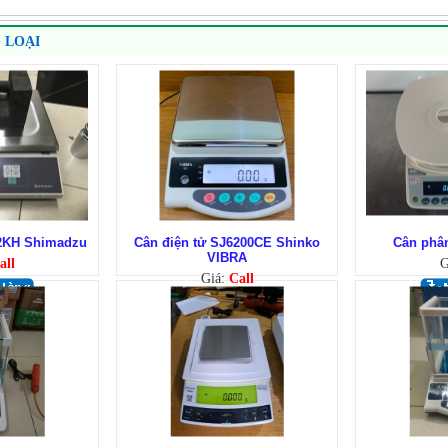
 LOẠI
32KH Shimadzu
Cân điện tử SJ6200CE Shinko
Cân phân
VIBRA
all
G
Giá:
Call