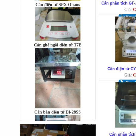
Cân phân tích GF-
Giá:
C
Cân ghế ngồi điện tử T7E
Cân điện tử C
Giá:
C
Cân bàn điện tử DI-28SS
Cân phân tíc