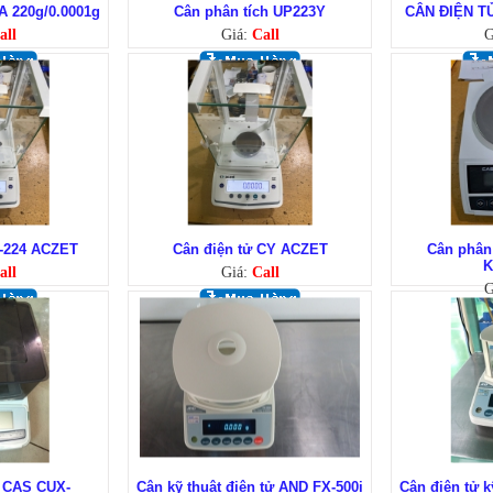
A 220g/0.0001g
Cân phân tích UP223Y
CÂN ĐIỆN TỬ
all
Giá:
Call
G
Y-224 ACZET
Cân điện tử CY ACZET
Cân phân
K
all
Giá:
Call
G
h CAS CUX-
Cân kỹ thuật điện tử AND FX-500i
Cân điện tử k