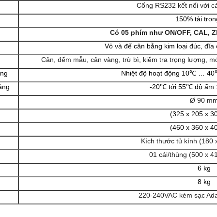
Cổng RS232 kết nối với các
150% tải trọn
Có 05 phím như
ON/OFF, CAL, 
Vỏ và đế cân bằng kim loại đúc, đĩa
Cân, đếm mẫu, cân vàng, trừ bì, kiểm tra trọng lượng, m
ộng
Nhiệt độ hoạt động 10℃ … 4
ảng
-20℃ tới 55℃ độ ẩm
Ø 90 m
(325 x 205 x 
(460 x 360 x 
Kích thước tủ kính (180
01 cái/thùng (500 x 
6 kg
8 kg
220-240VAC kèm sạc Ad