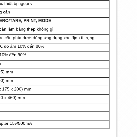
 thiết bị ngoại vi
g cân
ZERO/TARE, PRINT, MODE
 cân làm bằng thép không gỉ
óc cân phía dưới dùng ứng dụng xác định tỉ trọng
0℃ độ ẩm 10% đến 80%
 10% đến 90%
m
305) mm
400) mm
 x 175 x 200) mm
410 x 460) mm
apter
15v/500mA