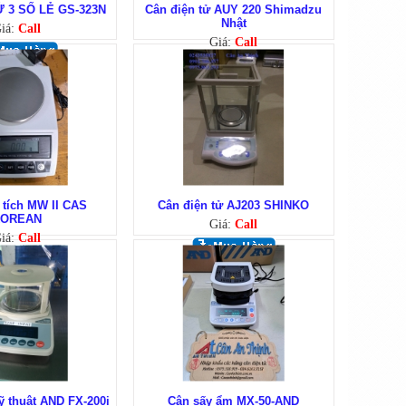
 3 SỐ LẺ GS-323N
Cân điện tử AUY 220 Shimadzu
Nhật
iá:
Call
Giá:
Call
 tích MW II CAS
Cân điện tử AJ203 SHINKO
OREAN
Giá:
Call
iá:
Call
ỹ thuật AND FX-200i
Cân sấy ẩm MX-50-AND