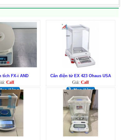
 tích FX-i AND
Cân điện tử EX 423 Ohaus USA
iá:
Call
Giá:
Call