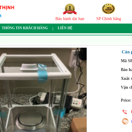
Bảo hành dài hạn
SP Chính hãng
THÔNG TIN KHÁCH HÀNG
LIÊN HỆ
Cân 
Mã SP
Bảo h
Xuất 
Vận c
Price: