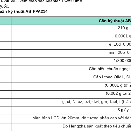
20-240VAC kèm theo sạc Adapter
15v/500mA
.
Quốc.
cân kỹ thuật AB-FPA214
Cân kỹ thuật A
210 g
0,0001 
e=10d=0.0
min=20e=0,
1/300.00
Cân hiệu chuẩn ngoại
Cấp I theo OIML, 
(0,0001 g tới 
(0.002 g tới 
g, ct, N, oz, ozt, dwt, gm, Tael, t (t
3 giây
Màn hình LCD lớn 20mm, độ tương phản cao với đèn
Do Hengzha sản xuất theo tiêu chuẩ