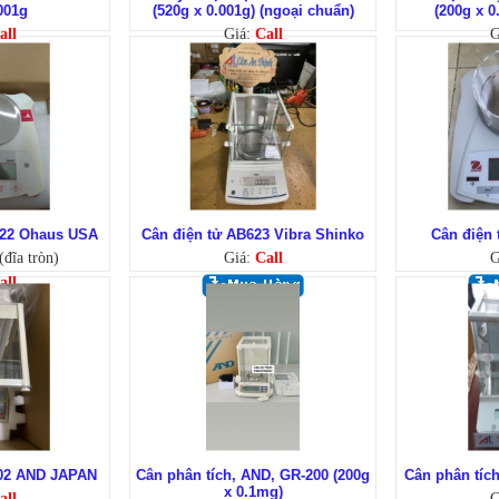
001g
(520g x 0.001g) (ngoại chuẩn)
(200g x 0
all
Giá:
Call
G
222 Ohaus USA
Cân điện tử AB623 Vibra Shinko
Cân điện
đĩa tròn)
Giá:
Call
G
all
202 AND JAPAN
Cân phân tích, AND, GR-200 (200g
Cân phân tíc
x 0.1mg)
all
G