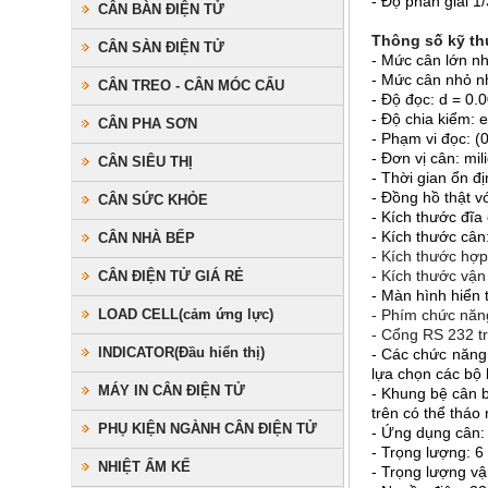
- Độ phân giải 
CÂN BÀN ĐIỆN TỬ
Thông số kỹ th
CÂN SÀN ĐIỆN TỬ
- Mức cân lớn n
- Mức cân nhỏ n
CÂN TREO - CÂN MÓC CẨU
- Độ đọc: d = 0.
- Độ chia kiểm:
CÂN PHA SƠN
- Phạm vi đọc: (0
- Đơn vị cân: mil
CÂN SIÊU THỊ
- Thời gian ổn đị
- Đồng hồ thật 
CÂN SỨC KHỎE
- Kích thước đĩ
- Kích thước cân
CÂN NHÀ BẾP
- Kích thước hợp
- Kích thước vận
CÂN ĐIỆN TỬ GIÁ RẺ
- Màn hình hiển 
LOAD CELL(cảm ứng lực)
- Phím chức năn
- Cổng RS 232 tr
INDICATOR(Đầu hiển thị)
- Các chức năng 
lựa chọn các bộ l
MÁY IN CÂN ĐIỆN TỬ
- Khung bệ cân 
trên có thể tháo r
PHỤ KIỆN NGÀNH CÂN ĐIỆN TỬ
- Ứng dụng cân: 
- Trọng lượng: 6 
NHIỆT ẨM KẾ
- Trọng lượng vậ