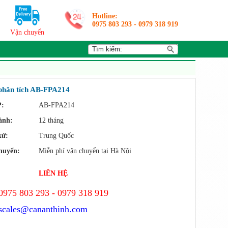
Hotline:
0975 803 293
-
0979 318 919
Vận chuyển
phân tích AB-FPA214
:
AB-FPA214
ành:
12 tháng
xứ:
Trung Quốc
huyển:
Miễn phí vận chuyển tại Hà Nội
LIÊN HỆ
0975 803 293 - 0979 318 919
scales@cananthinh.com