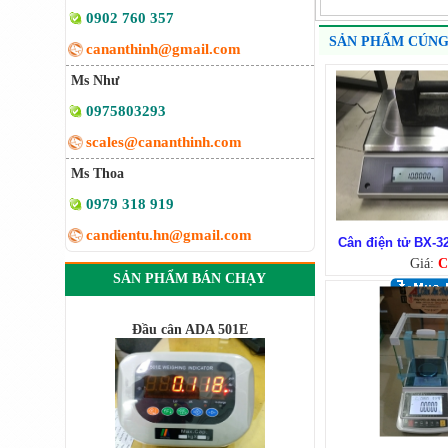
0902 760 357
SẢN PHẨM CÚNG
cananthinh@gmail.com
Ms Như
0975803293
scales@cananthinh.com
Ms Thoa
0979 318 919
candientu.hn@gmail.com
Cân điện tử BX-
Giá:
C
Đầu cân ADA 501E
SẢN PHẨM BÁN CHẠY
Cân điện tử SPX Ohaus