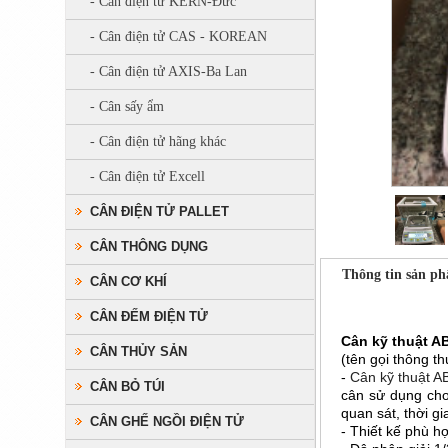
- Cân điện tử KERN-Đức
- Cân điện tử CAS - KOREAN
- Cân điện tử AXIS-Ba Lan
- Cân sấy ẩm
- Cân điện tử hãng khác
- Cân điện tử Excell
CÂN ĐIỆN TỬ PALLET
CÂN THÔNG DỤNG
Thông tin sản p
CÂN CƠ KHÍ
CÂN ĐẾM ĐIỆN TỬ
Cân kỹ thuật A
CÂN THỦY SẢN
(tên gọi thông t
-
Cân kỹ thuật 
CÂN BỎ TÚI
cân sử dụng cho
quan sát, thời g
CÂN GHẾ NGỒI ĐIỆN TỬ
- Thiết kế phù h