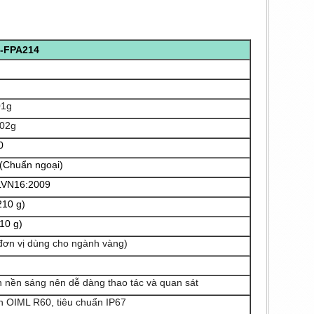
B-FPA214
g
01g
02g
0
 (Chuẩn ngoại)
ĐLVN16:2009
210 g)
210 g)
 là đơn vị dùng cho ngành vàng)
 nền sáng nên dễ dàng thao tác và quan sát
n OIML R60, tiêu chuẩn IP67