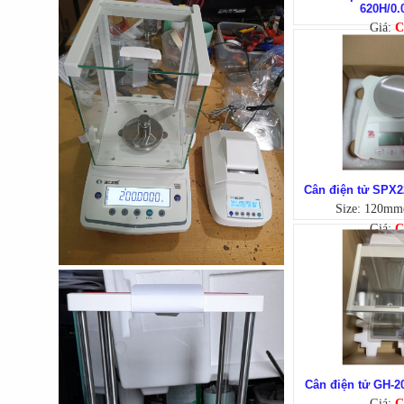
620H/0.
Giá:
C
Cân điện tử GS3201N
Cân điện tử SPX
(3200g/0.1g)
Size: 120mm(
Giá:
C
Cân điện tử GH-
Cân sàn điện tử K8
Giá:
C