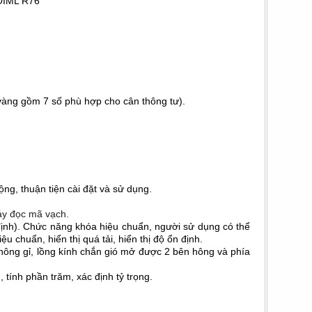
 OIML R76
ành vàng gồm 7 số phù hợp cho cân thông tư).
ng, thuận tiện cài đặt và sử dụng.
máy đọc mã vạch.
 định). Chức năng khóa hiệu chuẩn, người sử dụng có thể
u chuẩn, hiển thị quá tải, hiển thị độ ổn định.
hông gỉ, lồng kính chắn gió mở được 2 bên hông và phía
 tính phần trăm, xác định tỷ trọng.