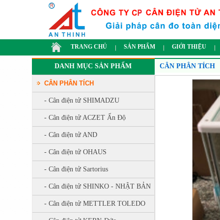
TRANG CHỦ
SẢN PHẨM
GIỚI THIỆU
DANH MỤC SẢN PHẨM
CÂN PHÂN TÍCH
CÂN PHÂN TÍCH
- Cân điện tử SHIMADZU
- Cân điện tử ACZET Ấn Độ
- Cân điện tử AND
- Cân điện tử OHAUS
- Cân điện tử Sartorius
- Cân điện tử SHINKO - NHẬT BẢN
- Cân điện tử METTLER TOLEDO