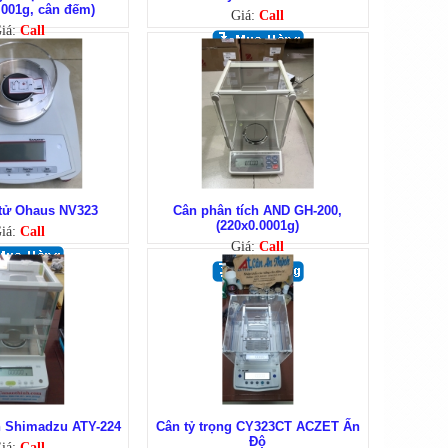
.001g, cân đếm)
Giá:
Call
iá:
Call
 tử Ohaus NV323
Cân phân tích AND GH-200,
(220x0.0001g)
iá:
Call
Giá:
Call
h Shimadzu ATY-224
Cân tỷ trọng CY323CT ACZET Ấn
Độ
iá:
Call