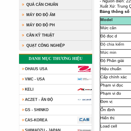
- Nguồn điện: 2
QUẢ CÂN CHUẨN
Xuất Xứ: Trung 
Bảng t
hông số 
MÁY ĐO ĐỘ ẨM
Model
MÁY ĐO ĐỘ PH
Mức cân
CÂN KỸ THUẬT
Độ đọc d
Độ chia kiểm
QUẠT CÔNG NGHIỆP
Mức min
DANH MỤC THƯƠNG HIỆU
Độ Phân giải
Hiệu chuẩn
OHAUS USA
Cấp chính xác
VMC - USA
Phạm vi đọc
KELI
Phạm vi đo
ACZET - ẤN ĐỘ
Đơn vị
Ổn định
GS - SHINKO
Hiển thị
CAS-KOREA
Load cell
SHIMADZU - JAPAN