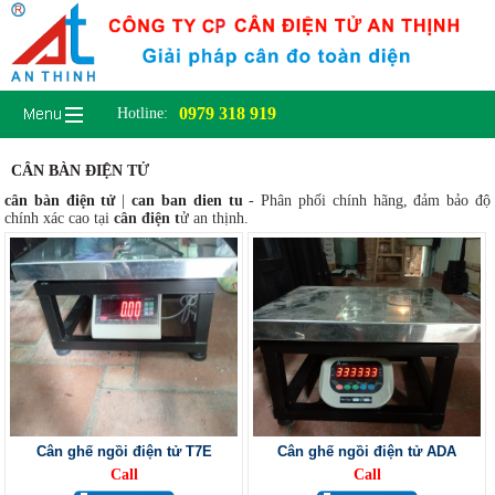
0979 318 919
Hotline:
CÂN BÀN ĐIỆN TỬ
cân bàn điện tử
|
can ban dien tu
- Phân phối chính hãng, đảm bảo độ
chính xác cao tại
cân điện t
ử an thịnh.
Cân ghế ngồi điện tử T7E
Cân ghế ngồi điện tử ADA
Call
Call