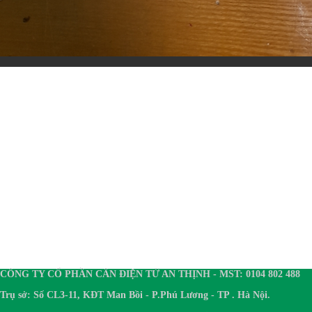
CÔNG TY CỔ PHẦN CÂN ĐIỆN TỬ AN THỊNH - MST: 0104 802 488
Trụ sở: Số CL3-11, KĐT Man Bồi - P.Phú Lương - TP . Hà Nội.