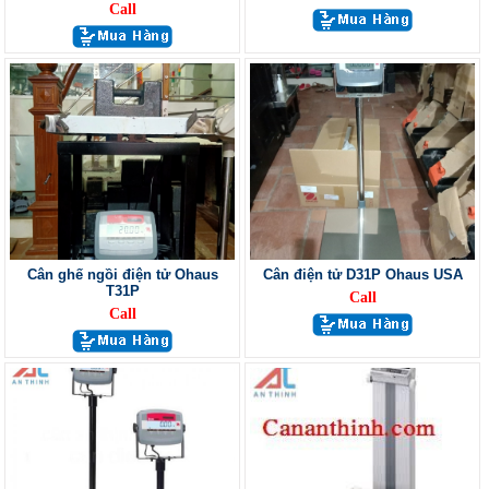
Call
Cân ghế ngồi điện tử Ohaus
Cân điện tử D31P Ohaus USA
T31P
Call
Call