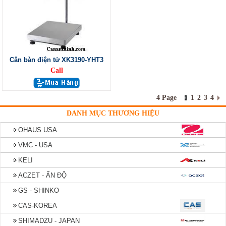
Cân bàn điện tử XK3190-YHT3
Call
4 Page
1
2
3
4
DANH MỤC THƯƠNG HIỆU
OHAUS USA
VMC - USA
KELI
ACZET - ẤN ĐỘ
GS - SHINKO
CAS-KOREA
SHIMADZU - JAPAN