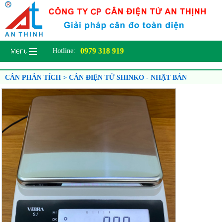
0979 318 919
Hotline:
CÂN PHÂN TÍCH > CÂN ĐIỆN TỬ SHINKO - NHẬT BẢN