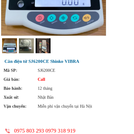
Cân điện tử SJ6200CE Shinko VIBRA
Mã SP:
SJ6200CE
Giá bán:
Call
Bảo hành:
12 tháng
Xuất sứ:
Nhật Bản
Vận chuyển:
Miễn phí vận chuyển tại Hà Nội
0975 803 293 0979 318 919