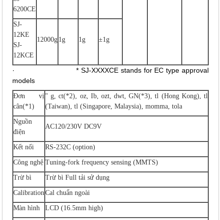
6200CE
SJ-
12KE
12000g
1g
1g
±1g
SJ-
12KCE
·
* SJ-XXXXCE stands for EC type approval
models
Đơn vị
" g, ct(*2), oz, Ib, ozt, dwt, GN(*3), tl (Hong Kong), tl
cân(*1)
(
Taiwan
), tl (
Singapore
,
Malaysia
), momma, tola
Nguồn
AC120/230V DC9V
điện
Kết nối
RS-232C (option)
Công nghệ
Tuning-fork frequency sensing (MMTS)
Trừ bì
Trừ bì Full tải sử dụng
Calibration
Cal
chuẩn ngoài
Màn hình
LCD (16.5mm high)