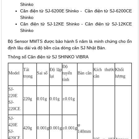
Shinko
Cân điện tử SJ-6200E Shinko - Cân điện tử SJ-6200CE
Shinko
Cân điện tử SJ-12KE Shinko - Cân điện tử SJ-12KCE
Shinko
Bộ Sensor MMTS được bảo hành 5 năm là minh chứng cho ổn
định lâu dài và độ bền của dòng cân SJ Nhật Bản.
Thông số Cân điện tử SJ SHINKO VIBRA
Độ
Tải
Độ lặp
Kích thước
Khối
Model
Sai số
tuyến
Bàn cân
trọng
lại
cân
lượng
tính
SJ-
220E
220g
0.01g
0.01g
±0.01g
SJ-
220CE
SJ-
420E
φ
420g
0.001g
0.001g
±0.001g
SJ-
140mm
420CE