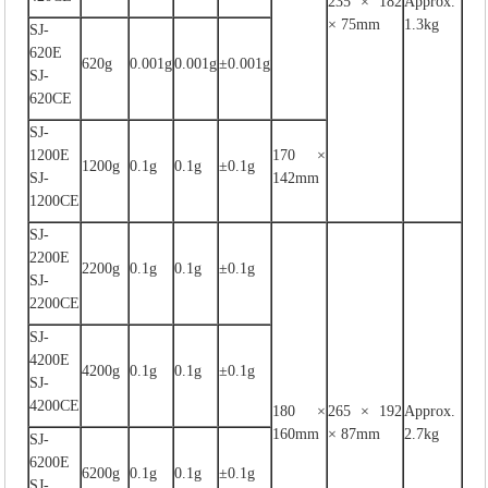
235 × 182
Approx.
× 75mm
1.3kg
SJ-
620E
620g
0.001g
0.001g
±0.001g
SJ-
620CE
SJ-
1200E
170 ×
1200g
0.1g
0.1g
±0.1g
SJ-
142mm
1200CE
SJ-
2200E
2200g
0.1g
0.1g
±0.1g
SJ-
2200CE
SJ-
4200E
4200g
0.1g
0.1g
±0.1g
SJ-
4200CE
180 ×
265 × 192
Approx.
160mm
× 87mm
2.7kg
SJ-
6200E
6200g
0.1g
0.1g
±0.1g
SJ-