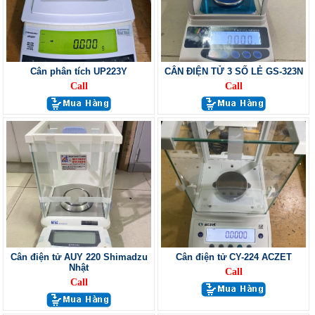
Cân phân tích UP223Y
CÂN ĐIỆN TỬ 3 SỐ LẺ GS-323N
Call
Call
Cân điện tử AUY 220 Shimadzu
Cân điện tử CY-224 ACZET
Nhật
Call
Call