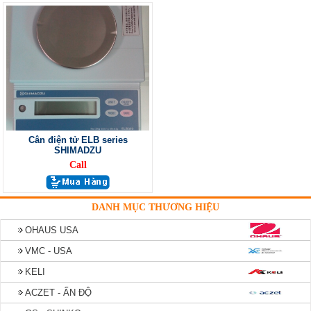
Cân điện tử ELB series
SHIMADZU
Call
DANH MỤC THƯƠNG HIỆU
OHAUS USA
VMC - USA
KELI
ACZET - ẤN ĐỘ