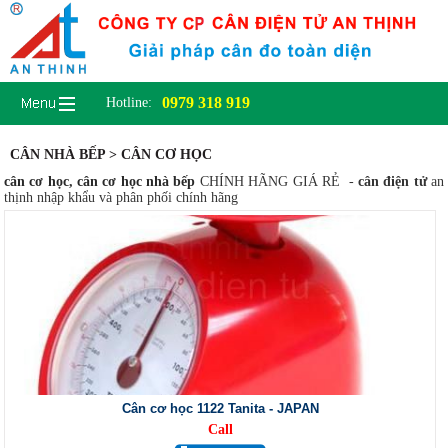
0979 318 919
Hotline:
CÂN NHÀ BẾP > CÂN CƠ HỌC
cân cơ học
,
cân cơ học nhà bếp
CHÍNH HÃNG GIÁ RẺ -
cân điện tử
an
thịnh nhập khẩu và phân phối chính hãng
Cân cơ học 1122 Tanita - JAPAN
Call