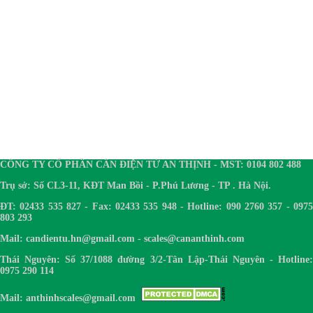
CÔNG TY CỔ PHẦN CÂN ĐIỆN TỬ AN THỊNH - MST: 0104 802 488
Trụ sở: Số CL3-11, KĐT Man Bồi - P.Phú Lương - TP . Hà Nội.
ĐT: 02433 535 827 - Fax: 02433 535 948 - Hotline: 090 2760 357 - 0975
803 293
Mail: candientu.hn@gmail.com - scales@cananthinh.com
Thái Nguyên: Số 37/1088 đường 3/2-Tân Lập-Thái Nguyên - Hotline:
0975 290 114
Mail: anthinhscales@gmail.com