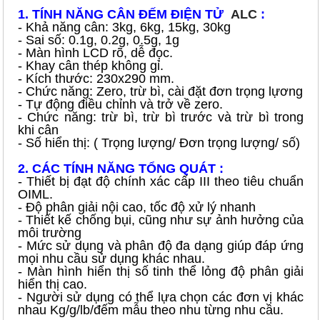
1. TÍNH NĂNG CÂN ĐẾM ĐIỆN TỬ
ALC
:
- Khả năng cân: 3kg, 6kg, 15kg, 30kg
- Sai số: 0.1g, 0.2g, 0.5g, 1g
- Màn hình LCD rõ, dễ đọc.
- Khay cân thép không gỉ.
- Kích thước: 230x290 mm.
- Chức năng: Zero, trừ bì, cài đặt đơn trọng lựơng
- Tự động điều chỉnh và trở về zero.
- Chức năng: trừ bì, trừ bì trước và trừ bì trong
khi cân
- Số hiển thị: ( Trọng lượng/ Đơn trọng lượng/ số)
2. CÁC TÍNH NĂNG TỔNG QUÁT :
- Thiết bị đạt độ chính xác cấp III theo tiêu chuẩn
OIML.
- Độ phân giải nội cao, tốc độ xử lý nhanh
- Thiết kế chống bụi, cũng như sự ảnh hưởng của
môi trường
- Mức sử dụng và phân độ đa dạng giúp đáp ứng
mọi nhu cầu sử dụng khác nhau.
- Màn hình hiển thị số tinh thể lỏng độ phân giải
hiển thị cao.
- Người sử dụng có thể lựa chọn các đơn vị khác
nhau Kg/g/lb/đếm mẫu theo nhu từng nhu cầu.