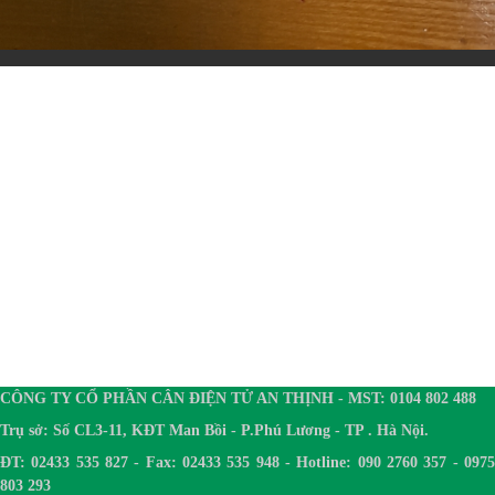
CÔNG TY CỔ PHẦN CÂN ĐIỆN TỬ AN THỊNH - MST: 0104 802 488
Trụ sở: Số CL3-11, KĐT Man Bồi - P.Phú Lương - TP . Hà Nội.
ĐT: 02433 535 827 - Fax: 02433 535 948 - Hotline: 090 2760 357 - 0975
803 293