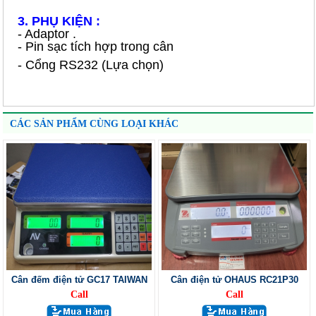
3. PHỤ KIỆN :
- Adaptor .
- Pin sạc tích hợp trong cân
- Cổng RS232 (Lựa chọn)
CÁC SẢN PHẨM CÙNG LOẠI KHÁC
Cân đếm điện tử GC17 TAIWAN
Cân điện tử OHAUS RC21P30
Call
Call