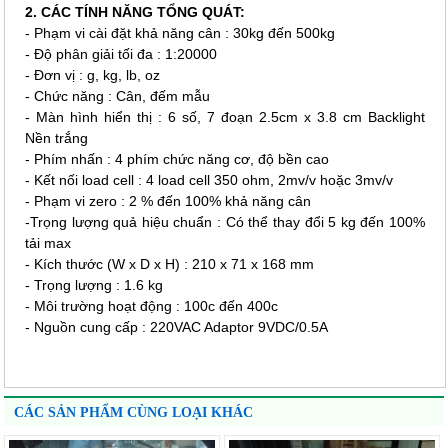
2. CÁC TÍNH NĂNG TỔNG QUÁT:
- Phạm vi cài đặt khả năng cân : 30kg đến 500kg
- Độ phân giải tối đa : 1:20000
- Đơn vị : g, kg, lb, oz
- Chức năng : Cân, đếm mẫu
- Màn hình hiển thị : 6 số, 7 đoạn 2.5cm x 3.8 cm Backlight
Nền trắng
- Phím nhấn : 4 phím chức năng cơ, độ bền cao
- Kết nối load cell : 4 load cell 350 ohm, 2mv/v hoặc 3mv/v
- Phạm vi zero : 2 % đến 100% khả năng cân
-Trọng lượng quả hiệu chuẩn : Có thể thay đổi 5 kg đến 100%
tải max
- Kích thước (W x D x H) : 210 x 71 x 168 mm
- Trọng lượng : 1.6 kg
- Môi trường hoạt động : 100c đến 400c
- Nguồn cung cấp : 220VAC Adaptor 9VDC/0.5A
CÁC SẢN PHẨM CÙNG LOẠI KHÁC