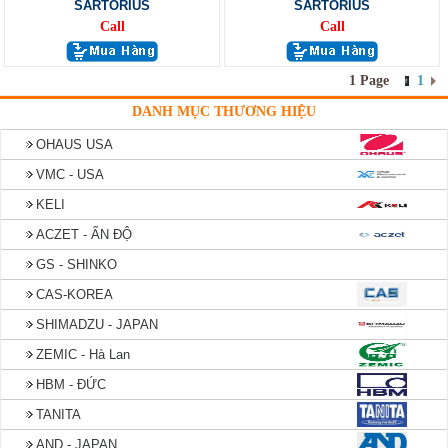
SARTORIUS
SARTORIUS
Call
Call
1 Page
1
DANH MỤC THƯƠNG HIỆU
OHAUS USA
VMC - USA
KELI
ACZET - ẤN ĐỘ
GS - SHINKO
CAS-KOREA
SHIMADZU - JAPAN
ZEMIC - Hà Lan
HBM - ĐỨC
TANITA
AND - JAPAN