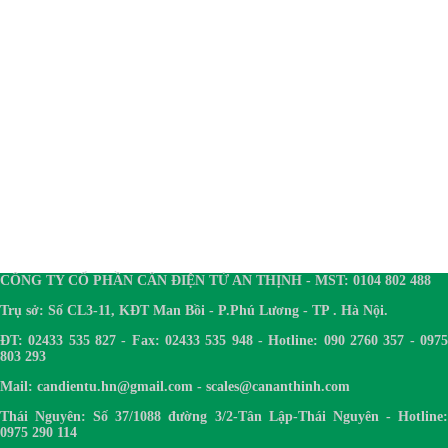
CÔNG TY CỔ PHẦN CÂN ĐIỆN TỬ AN THỊNH - MST: 0104 802 488
Trụ sở: Số CL3-11, KĐT Man Bồi - P.Phú Lương - TP . Hà Nội.
ĐT: 02433 535 827 - Fax: 02433 535 948 - Hotline: 090 2760 357 - 0975
803 293
Mail: candientu.hn@gmail.com - scales@cananthinh.com
Thái Nguyên: Số 37/1088 đường 3/2-Tân Lập-Thái Nguyên - Hotline:
0975 290 114