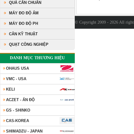
QUẢ CÂN CHUẨN
MÁY ĐO ĐỘ ẨM
© Copyright 2009 - 2026 All righ
MÁY ĐO ĐỘ PH
CÂN KỸ THUẬT
QUẠT CÔNG NGHIỆP
DANH MỤC THƯƠNG HIỆU
OHAUS USA
VMC - USA
KELI
ACZET - ẤN ĐỘ
GS - SHINKO
CAS-KOREA
SHIMADZU - JAPAN