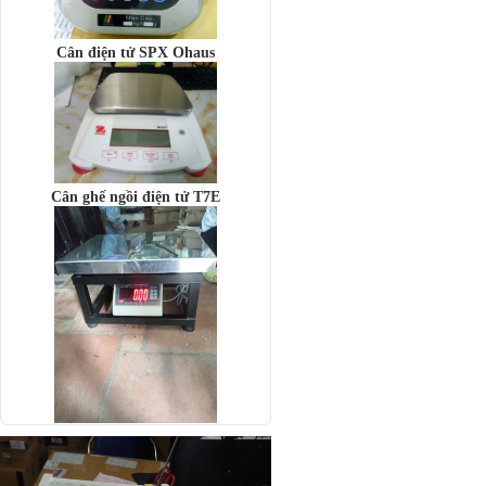
Cân điện tử SPX Ohaus
Cân ghế ngồi điện tử T7E
Cân bàn điện tử DI-28SS