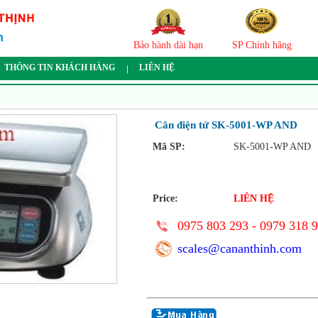
Bảo hành dài hạn
SP Chính hãng
THÔNG TIN KHÁCH HÀNG
LIÊN HỆ
Cân điện tử SK-5001-WP AND
Mã SP:
SK-5001-WP AND
Price:
LIÊN HỆ
0975 803 293 - 0979 318 
scales@cananthinh.com