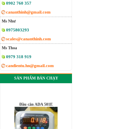
0902 760 357
cananthinh@gmail.com
Ms Như
0975803293
scales@cananthinh.com
Ms Thoa
0979 318 919
candientu.hn@gmail.com
SẢN PHẨM BÁN CHẠY
Đầu cân ADA 501E