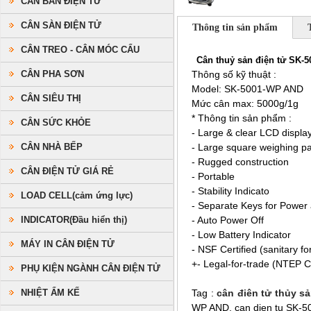
CÂN BÀN ĐIỆN TỬ
CÂN SÀN ĐIỆN TỬ
Thông tin sản phẩm
CÂN TREO - CÂN MÓC CẨU
Cân thuỷ sản điện tử SK-
CÂN PHA SƠN
Thông số kỹ thuật :
Model: SK-5001-WP AND
CÂN SIÊU THỊ
Mức cân max: 5000g/1g
* Thông tin sản phẩm :
CÂN SỨC KHỎE
- Large & clear LCD displa
CÂN NHÀ BẾP
- Large square weighing
- Rugged construction
CÂN ĐIỆN TỬ GIÁ RẺ
- Portable
- Stability Indicato
LOAD CELL(cảm ứng lực)
- Separate Keys for Power
INDICATOR(Đầu hiển thị)
- Auto Power Off
- Low Battery Indicator
MÁY IN CÂN ĐIỆN TỬ
- NSF Certified (sanitary f
+- Legal-for-trade (NTEP 
PHỤ KIỆN NGÀNH CÂN ĐIỆN TỬ
NHIỆT ẨM KẾ
Tag :
cân điên tử thủy s
WP AND, can dien tu SK-