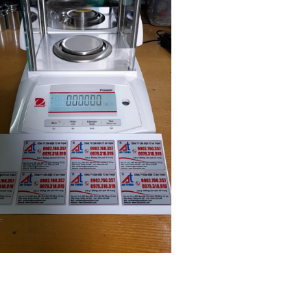
Cân sàn điện tử K8
Cân điện tử đếm TCS-15