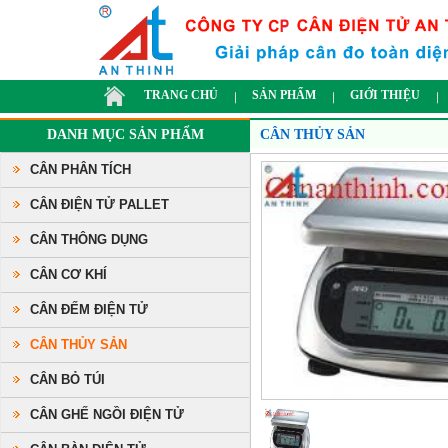
TRANG CHỦ
SẢN PHẨM
GIỚI THIỆU
DANH MỤC SẢN PHẨM
CÂN THỦY SẢN
CÂN PHÂN TÍCH
CÂN ĐIỆN TỬ PALLET
CÂN THÔNG DỤNG
CÂN CƠ KHÍ
CÂN ĐẾM ĐIỆN TỬ
CÂN THỦY SẢN
CÂN BỎ TÚI
CÂN GHẾ NGỒI ĐIỆN TỬ