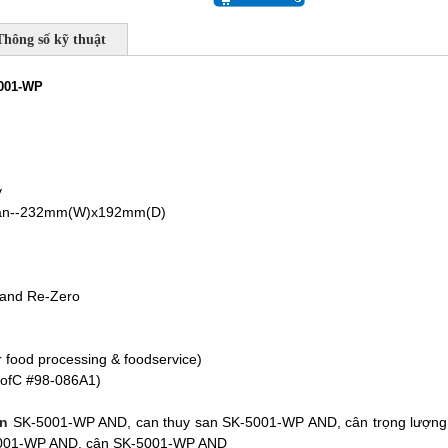
Thông số kỹ thuật
5001-WP
y
 pan--232mm(W)x192mm(D)
 and Re-Zero
or food processing & foodservice)
CofC #98-086A1)
ản
SK-5001-WP AND, can thuy san SK-5001-WP AND, cân trọng lượng
5001-WP AND, cân SK-5001-WP AND