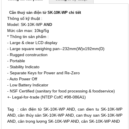
Cân thuỷ sản điện tử
SK-10K-WP chi tiết
Thông số kỹ thuật :
Model: SK-10K-WP
AND
Mức cân max: 10kg/5g
* Thông tin sản phẩm :
- Large & clear LCD display
- Large square weighing pan--232mm(W)x192mm(D)
- Rugged construction
- Portable
- Stability Indicato
- Separate Keys for Power and Re-Zero
- Auto Power Off
- Low Battery Indicator
- NSF Certified (sanitary for food processing & foodservice)
+- Legal-for-trade (NTEP CofC #98-086A1)
Tag : cân điện tử SK-10K-WP AND, can dien tu SK-10K-WP
AND, cân thủy sản SK-10K-WP AND, can thuy san SK-10K-WP
AND, cân trọng lượng SK-10K-WP AND, cân SK-10K-WP AND