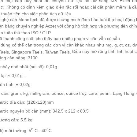
ần một cáp duy nhất để chuyển dữ liệu số dư sang MS Excel h
Không có đính kèm giao diện rắc rối hoặc cài đặt phần mềm là cầ
2C.
 thuận tiện cho việc phân tích dữ liệu.
nghệ cân MonoTech đã được chứng minh đảm bảo tuổi thọ hoạt động l
n bằng chuyên nghiệp Aczet với đồng hồ tích hợp và phương tiện chỉn
n tuân thủ theo ISO / GLP.
ồ thanh công suất cho thấy bao nhiêu phạm vi cân vẫn có sẵn.
dùng có thể cân trong các đơn vị cân khác nhau như mg, g, ct, oz, d
Điều này mở rộng tính linh hoạt 
aels, Singapore Taels, Taiwan Taels.
ăng cân nặng: 3100
hảy nhỏ nhất (sai số): 0,01g.
 lại: ≤ 0,01g .
ến tính: ± 0,02g.
 cân: gram, kg, milli-gram, ounce, ounce troy, cara, penni, Lạng Hong
thước đĩa cân: (128x128)mm
hước nguyên bộ cân (mm): 342.5 x 212 x 89.5
ượng cân: 5.5 kg
o
o
độ môi trường: 5
C - 40
C