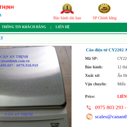
Bảo hành dài hạn
SP Chính hãng
THÔNG TIN KHÁCH HÀNG
LIÊN HỆ
ẬT
Cân điện tử CY2202
Mã SP:
CY22
Bảo hành:
12 th
Xuất xứ:
Ấn Đ
Vận chuyển:
Miễn 
Price:
LIÊN
0975 803 293 -
scales@canant