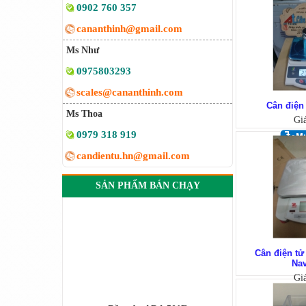
0902 760 357
cananthinh@gmail.com
Ms Như
0975803293
scales@cananthinh.com
Cân điện
Ms Thoa
Gi
0979 318 919
candientu.hn@gmail.com
SẢN PHẨM BÁN CHẠY
Cân điện t
Nav
Gi
Đầu cân ADA 501E