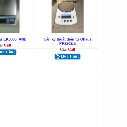
Tử EK3000i AND
Cân kỹ thuật điện tử Ohaus
PR2202/E
á:
Call
Giá:
Call