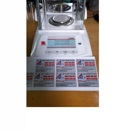
Cân sàn điện tử K8
Cân điện tử đếm TCS-15