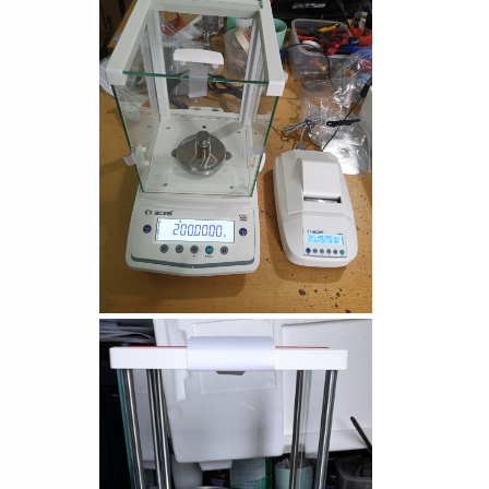
Cân bàn điện tử DI-28SS
Cân điện tử GS3201N
(3200g/0.1g)