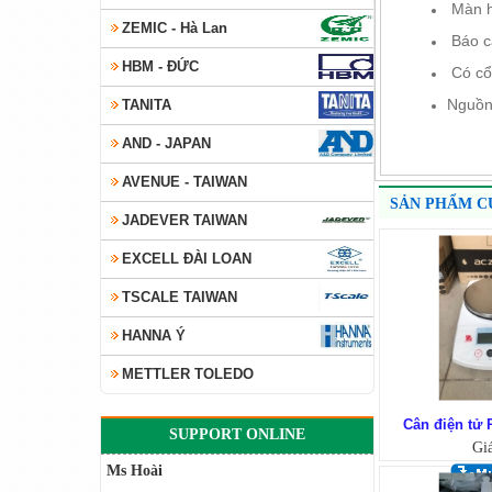
Màn h
ZEMIC - Hà Lan
Báo cá
HBM - ĐỨC
Có cổn
Nguồn
TANITA
AND - JAPAN
AVENUE - TAIWAN
SẢN PHẨM C
JADEVER TAIWAN
EXCELL ĐÀI LOAN
TSCALE TAIWAN
HANNA Ý
METTLER TOLEDO
Cân điện tử
SUPPORT ONLINE
Gi
Ms Hoài