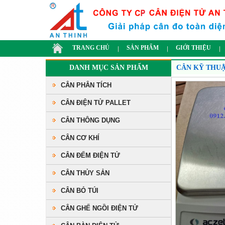
TRANG CHỦ
SẢN PHẨM
GIỚI THIỆU
DANH MỤC SẢN PHẨM
CÂN KỸ THU
CÂN PHÂN TÍCH
CÂN ĐIỆN TỬ PALLET
CÂN THÔNG DỤNG
CÂN CƠ KHÍ
CÂN ĐẾM ĐIỆN TỬ
CÂN THỦY SẢN
CÂN BỎ TÚI
CÂN GHẾ NGỒI ĐIỆN TỬ