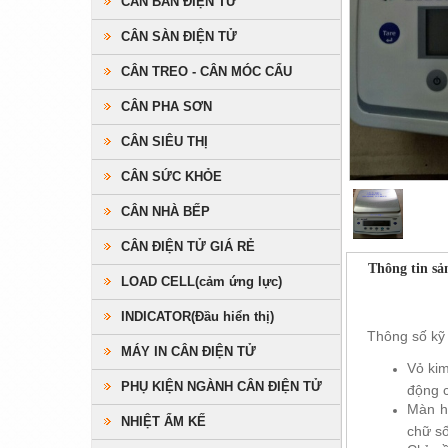
CÂN BÀN ĐIỆN TỬ
CÂN SÀN ĐIỆN TỬ
CÂN TREO - CÂN MÓC CẨU
CÂN PHA SƠN
CÂN SIÊU THỊ
CÂN SỨC KHỎE
CÂN NHÀ BẾP
CÂN ĐIỆN TỬ GIÁ RẺ
Thông tin s
LOAD CELL(cảm ứng lực)
INDICATOR(Đầu hiển thị)
Thông số kỹ 
MÁY IN CÂN ĐIỆN TỬ
Vỏ kim
PHỤ KIỆN NGÀNH CÂN ĐIỆN TỬ
động c
Màn h
NHIỆT ẨM KẾ
chữ s