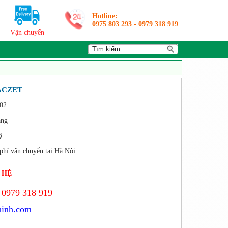
Hotline:
0975 803 293
-
0979 318 919
Vận chuyển
 ACZET
02
áng
ộ
phí vận chuyển tại Hà Nội
 HỆ
 0979 318 919
hinh.com