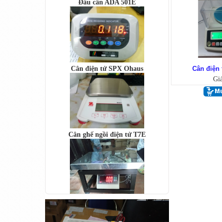
Cân điện tử SPX Ohaus
Cân điện 
Gi
Cân ghế ngồi điện tử T7E