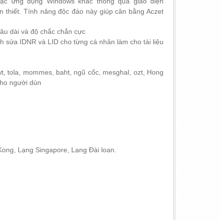
oặc ứng dụng Windows khác thông qua giao diện
n thiết.
Tính năng độc đáo này giúp cân bằng Aczet
âu dài và độ chắc chắn cực
h sửa IDNR và LID cho từng cá nhân làm cho tài liệu
wt, tola, mommes, baht, ngũ cốc, mesghal, ozt, Hong
cho người dùn
 Kong, Lạng Singapore, Lạng Đài loan.