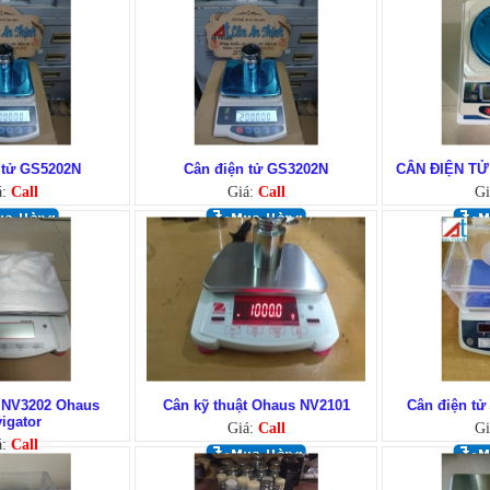
 tử GS5202N
Cân điện tử GS3202N
CÂN ĐIỆN TỬ
á:
Call
Giá:
Call
Gi
ử NV3202 Ohaus
Cân kỹ thuật Ohaus NV2101
Cân điện t
igator
Giá:
Call
Gi
á:
Call