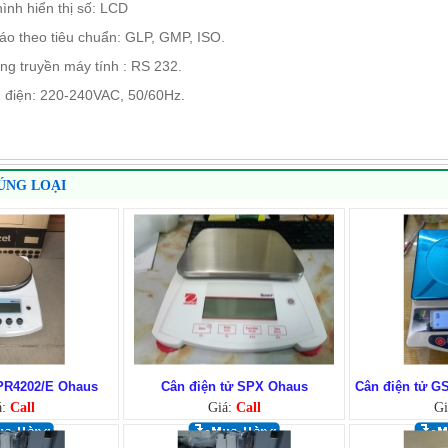
ình hiển thị số: LCD
o theo tiêu chuẩn: GLP, GMP, ISO.
g truyền máy tính : RS 232.
 điện: 220-240VAC, 50/60Hz.
ÚNG LOẠI
 PR4202/E Ohaus
Cân điện tử SPX Ohaus
Cân điện tử GS
á:
Call
Giá:
Call
Gi