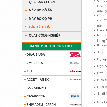
Chỉ c
QUẢ CÂN CHUẨN
RS23
MÁY ĐO ĐỘ ẨM
cực kỳ
Công 
MÁY ĐO ĐỘ PH
cao Câ
của bạ
CÂN KỸ THUẬT
Biểu đ
Người 
QUẠT CÔNG NGHIỆP
Kong T
Khả n
DANH MỤC THƯƠNG HIỆU
Bước n
OHAUS USA
Độ lập
VMC - USA
Độ tuy
KELI
Đơn vị
ACZET - ẤN ĐỘ
Kích 
Kích t
GS - SHINKO
Khối l
CAS-KOREA
Nhiệt 
SHIMADZU - JAPAN