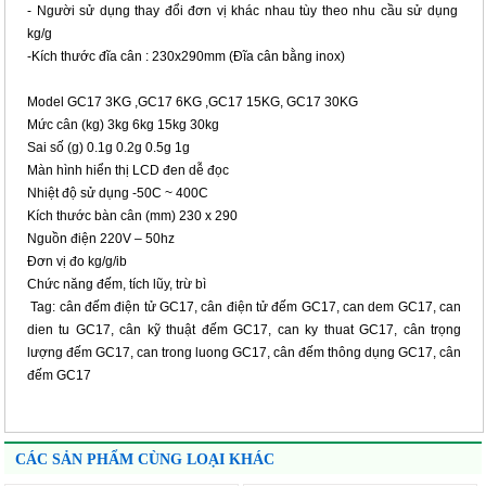
- Người sử dụng thay đổi đơn vị khác nhau tùy theo nhu cầu sử dụng
kg/g
-Kích thước đĩa cân : 230x290mm (Đĩa cân bằng inox)
Model
GC17 3KG
 ,
GC17 6KG
 ,
GC17 15KG,
GC17 30KG
Mức cân (kg)
3kg
6kg
15kg
30kg
Sai số (g)
0.1g
0.2g
0.5g
1g
Màn hình hiển thị
LCD đen dễ đọc
Nhiệt độ sử dụng
-50C ~ 400C
Kích thước bàn cân (mm)
230 x 290
Nguồn điện
220V – 50hz
Đơn vị đo
kg/g/ib
Chức năng
đếm, tích lũy, trừ bì
Tag: cân đếm điện tử GC17, cân điện tử đếm GC17, can dem GC17, can
dien tu GC17, cân kỹ thuật đếm GC17, can ky thuat GC17, cân trọng
lượng đếm GC17, can trong luong GC17, cân đếm thông dụng GC17, cân
đếm GC17
CÁC SẢN PHẨM CÙNG LOẠI KHÁC