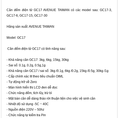
Cân đếm điện tử GC17 AVENUE TAIWAN có các model sau: GC17-3,
GC17-6, GC17-15, GC17-30
Hãng sản xuất: AVENUE TAIWAN
Model: GC17
Cân đếm điện tử GC17 có tính năng sau:
- Khả năng cân GC17: 3kg, 6kg, 15kg, 30kg
- Sai số: 0.1g, 0.2g, 0.5g,1g
- Khả năng cân GC17 / sai số: 3kg /0.1g, 6kg /0.2g, 15kg /0.5g, 30kg /1g
- Cấp chính xác III theo tiêu chuẩn OIML
- Tự động trở về Zero
- Màn hình hiển thị LCD đen dễ đọc
- Chức năng đếm, tích lũy, trừ bì
- Mặt bàn cân dễ dàng tháo rời thuận tiện cho việc vệ sinh cân
- Nhiệt độ sử dụng -5C ~ 40C
- Nguồn điện 220V – 50hz
- Chức năng tự kiểm tra Pin