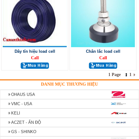
Dây tín hiệu load cell
Chân lắc load cell
Call
Call
1 Page
1
DANH MỤC THƯƠNG HIỆU
OHAUS USA
VMC - USA
KELI
ACZET - ẤN ĐỘ
GS - SHINKO