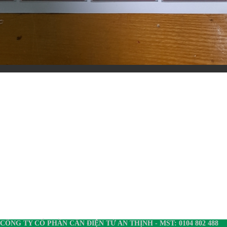
CÔNG TY CỔ PHẦN CÂN ĐIỆN TỬ AN THỊNH - MST: 0104 802 488