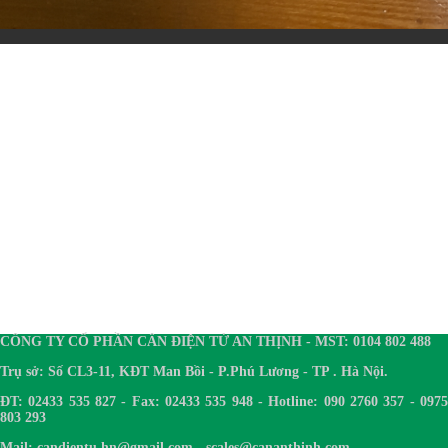
CÔNG TY CỔ PHẦN CÂN ĐIỆN TỬ AN THỊNH - MST: 0104 802 488
Trụ sở: Số CL3-11, KĐT Man Bồi - P.Phú Lương - TP . Hà Nội.
ĐT: 02433 535 827 - Fax: 02433 535 948 - Hotline: 090 2760 357 - 0975
803 293
Mail: candientu.hn@gmail.com - scales@cananthinh.com