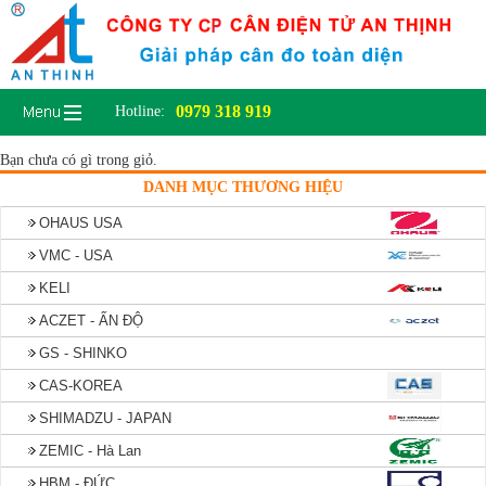
0979 318 919
Hotline:
Bạn chưa có gì trong giỏ.
DANH MỤC THƯƠNG HIỆU
OHAUS USA
VMC - USA
KELI
ACZET - ẤN ĐỘ
GS - SHINKO
CAS-KOREA
SHIMADZU - JAPAN
ZEMIC - Hà Lan
HBM - ĐỨC