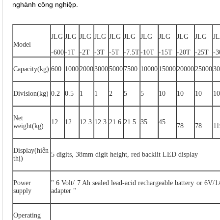
nghành công nghiệp.
JLG
JLG
JLG
JLG
JLG
JLG
JLG
JLG
JLG
JLG
J
Model
-600
-1T
-2T
-3T
-5T
-7.5T
-10T
-15T
-20T
-25T
-3
Capacity(kg)
600
1000
2000
3000
5000
7500
10000
15000
20000
25000
30
Division(kg)
0.2
0.5
1
1
2
5
5
10
10
10
10
Net
12
12
12.3
12.3
21.6
21.5
35
45
weight(kg)
78
78
11
Display(hiển
5 digits, 38mm digit height, red backlit LED display
thị)
Power
" 6 Volt/ 7 Ah sealed lead-acid rechargeable battery or 6V/
supply
adapter "
Operating