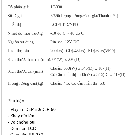
Độ phân giải
1/3000
Số Digit
5/6/6(Trọng lượng/Đơn giá/Thành tiền)
Hiển thị
LCD/LED/VFD
Nhiệt độ môi trường
-10 độ C ~ 40 độ C
Nguồn sử dụng
Pin sạc, 12V DC
Tuổi thọ pin
200hrs(LCD)/45hrs(LED)/6hrs(VFD)
Kích thước bàn cân(mm)
304(W) x 220(D)
Chuẩn: 330(W) x 346(D) x 107(H)
Kích thước cân(mm)
Có cần hiển thị: 330(W) x 346(D) x 419(H)
Trọng lượng cân(kg)
Chuẩn: 4.5, Có cần hiển thị: 5.8
Phụ kiện:
- Máy in: DEP-50/DLP-50
- Khay đĩa lớn
- Vỏ chống bụi
- Đèn nền LCD
- Giao tiếp RS-232