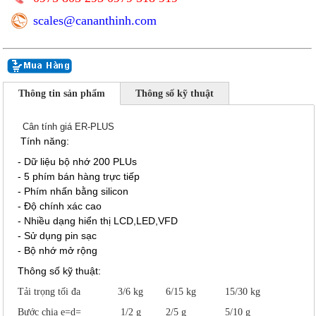
scales@cananthinh.com
Thông tin sản phẩm
Thông số kỹ thuật
Cân tính giá ER-PLUS
Tính năng:
- Dữ liệu bộ nhớ 200 PLUs
- 5 phím bán hàng trực tiếp
- Phím nhấn bằng silicon
- Độ chính xác cao
- Nhiều dạng hiển thị LCD,LED,VFD
- Sử dụng pin sạc
- Bộ nhớ mở rộng
Thông số kỹ thuật:
Tải trọng tối đa
3/6 kg
6/15 kg
15/30 kg
Bước chia e=d=
1/2 g
2/5 g
5/10 g