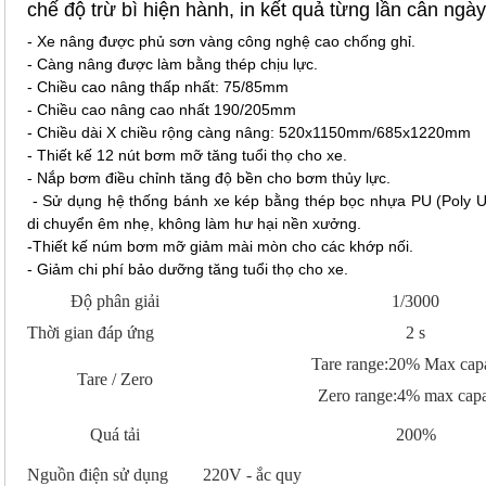
chế độ trừ bì hiện hành, in kết quả từng lần cân ngày
- Xe nâng được phủ sơn vàng công nghệ cao chống ghỉ.
- Càng nâng được làm bằng thép chịu lực.
- Chiều cao nâng thấp nhất: 75/85mm
- Chiều cao nâng cao nhất 190/205mm
- Chiều dài X chiều rộng càng nâng: 520x1150mm/685x1220mm
- Thiết kế 12 nút bơm mỡ tăng tuổi thọ cho xe.
- Nắp bơm điều chỉnh tăng độ bền cho bơm thủy lực.
- Sử dụng hệ thống bánh xe kép bằng thép bọc nhựa PU (Poly Ur
di chuyển êm nhẹ, không làm hư hại nền xưởng.
-Thiết kế núm bơm mỡ giảm mài mòn cho các khớp nối.
- Giảm chi phí bảo dưỡng tăng tuổi thọ cho xe.
Độ phân giải
1/3000
Thời gian đáp ứng
2 s
Tare range:20% Max cap
Tare / Zero
Zero range:4% max capa
Quá tải
200%
Nguồn điện sử dụng
220V - ắc quy