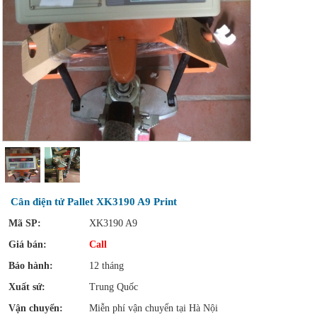
Cân điện tử Pallet XK3190 A9 Print
Mã SP:
XK3190 A9
Giá bán:
Call
Bảo hành:
12 tháng
Xuất sứ:
Trung Quốc
Vận chuyển:
Miễn phí vận chuyển tại Hà Nội