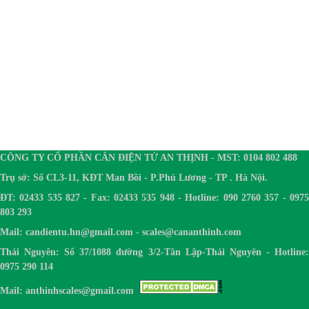
CÔNG TY CỔ PHẦN CÂN ĐIỆN TỬ AN THỊNH - MST: 0104 802 488
Trụ sở: Số CL3-11, KĐT Man Bồi - P.Phú Lương - TP . Hà Nội.
ĐT: 02433 535 827 - Fax: 02433 535 948 - Hotline: 090 2760 357 - 0975
803 293
Mail: candientu.hn@gmail.com - scales@cananthinh.com
Thái Nguyên: Số 37/1088 đường 3/2-Tân Lập-Thái Nguyên - Hotline:
0975 290 114
Mail: anthinhscales@gmail.com