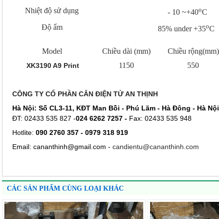
o
Nhiệt độ sử dụng
- 10 ~+40
C
o
Độ ẩm
85% under +35
C
Model
Chiều dài (mm)
Chiều rộng(mm)
1150
550
XK3190 A9
Print
CÔNG TY CỔ PHẦN CÂN ĐIỆN TỬ AN THỊNH
Hà Nội: Số CL3-11, KĐT Man Bồi - Phú Lãm - Hà Đông - Hà Nội
ĐT: 02433 535 827 -
024 6262 7257 -
Fax: 02433 535 948
Hotlite:
090 2760 357 - 0979 318 919
Email: cananthinh@gmail.com -
candientu@cananthinh.com
CÁC SẢN PHẨM CÙNG LOẠI KHÁC